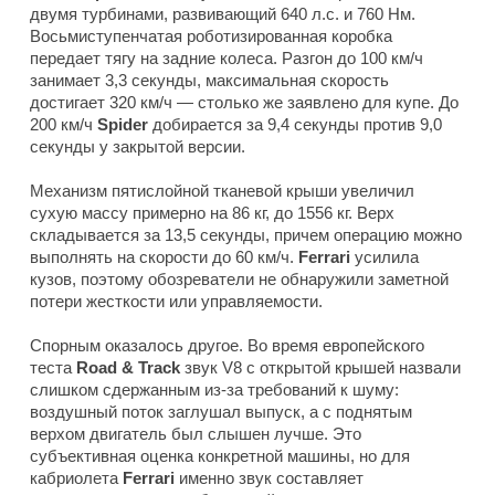
двумя турбинами, развивающий 640 л.с. и 760 Нм.
Восьмиступенчатая роботизированная коробка
передает тягу на задние колеса. Разгон до 100 км/ч
занимает 3,3 секунды, максимальная скорость
достигает 320 км/ч — столько же заявлено для купе. До
200 км/ч
Spider
добирается за 9,4 секунды против 9,0
секунды у закрытой версии.
Механизм пятислойной тканевой крыши увеличил
сухую массу примерно на 86 кг, до 1556 кг. Верх
складывается за 13,5 секунды, причем операцию можно
выполнять на скорости до 60 км/ч.
Ferrari
усилила
кузов, поэтому обозреватели не обнаружили заметной
потери жесткости или управляемости.
Спорным оказалось другое. Во время европейского
теста
Road & Track
звук V8 с открытой крышей назвали
слишком сдержанным из-за требований к шуму:
воздушный поток заглушал выпуск, а с поднятым
верхом двигатель был слышен лучше. Это
субъективная оценка конкретной машины, но для
кабриолета
Ferrari
именно звук составляет