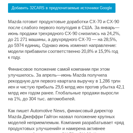
Добавить 32CARS в предпочитаемые источники Google
Mazda готовит продуктовые доработки CX-70 и CX-90
после слабого первого полугодия в США. За январь—
июнь продажи трехрядного CX-90 снизились на 24,2%,
до 21 271 машины, а двухрядного CX-70 — на 28,5%,
до 5974 единиц. Однако июнь изменил направление:
модели прибавили соответственно 20,8% и 15,9% год
к году.
Финансовое положение самой компании при этом
улучшилось. За апрель—июнь Mazda получила
рекордную для первого квартала выручку в 1,286 трлн
иен и чистую прибыль 29,6 млрд иен против убытка 42,1
млрд иен годом ранее. Глобальные продажи выросли
на 1%, до 304 тыс. автомобилей.
Как пишет Automotive News, финансовый директор
Mazda Джеффри Гайтон назвал положение крупных
моделей неприемлемым. Компания разрабатывает «ряд
продуктовых улучшений» и намерена активнее