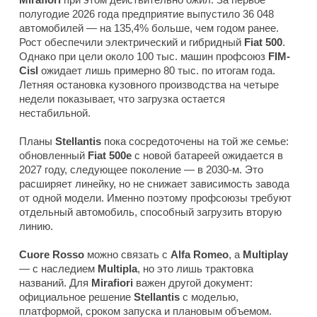
полугодие 2026 года предприятие выпустило 36 048
автомобилей — на 135,4% больше, чем годом ранее.
Рост обеспечили электрический и гибридный
Fiat 500
.
Однако при цели около 100 тыс. машин профсоюз
FIM-
Cisl
ожидает лишь примерно 80 тыс. по итогам года.
Летняя остановка кузовного производства на четыре
недели показывает, что загрузка остается
нестабильной.
Планы
Stellantis
пока сосредоточены на той же семье:
обновленный
Fiat 500e
с новой батареей ожидается в
2027 году, следующее поколение — в 2030-м. Это
расширяет линейку, но не снижает зависимость завода
от одной модели. Именно поэтому профсоюзы требуют
отдельный автомобиль, способный загрузить вторую
линию.
Cuore Rosso
можно связать с
Alfa Romeo
, а
Multiplay
— с наследием
Multipla
, но это лишь трактовка
названий. Для
Mirafiori
важен другой документ:
официальное решение
Stellantis
с моделью,
платформой, сроком запуска и плановым объемом.