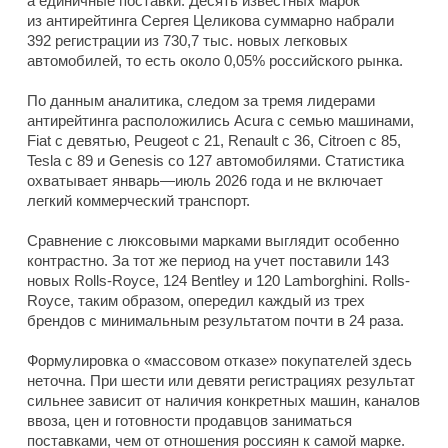
а единичные поставки. Десять известных марок
из антирейтинга Сергея Целикова суммарно набрали
392 регистрации из 730,7 тыс. новых легковых
автомобилей, то есть около 0,05% российского рынка.
По данным аналитика, следом за тремя лидерами
антирейтинга расположились Acura с семью машинами,
Fiat с девятью, Peugeot с 21, Renault с 36, Citroen с 85,
Tesla с 89 и Genesis со 127 автомобилями. Статистика
охватывает январь—июль 2026 года и не включает
легкий коммерческий транспорт.
Сравнение с люксовыми марками выглядит особенно
контрастно. За тот же период на учет поставили 143
новых Rolls-Royce, 124 Bentley и 120 Lamborghini. Rolls-
Royce, таким образом, опередил каждый из трех
брендов с минимальным результатом почти в 24 раза.
Формулировка о «массовом отказе» покупателей здесь
неточна. При шести или девяти регистрациях результат
сильнее зависит от наличия конкретных машин, каналов
ввоза, цен и готовности продавцов заниматься
поставками, чем от отношения россиян к самой марке.