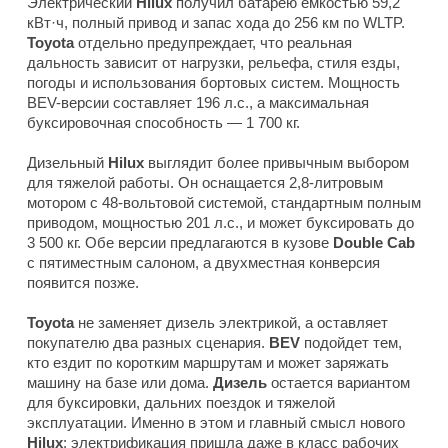
Электрический
Hilux
получил батарею емкостью 59,2
кВт·ч, полный привод и запас хода до 256 км по WLTP.
Toyota
отдельно предупреждает, что реальная
дальность зависит от нагрузки, рельефа, стиля езды,
погоды и использования бортовых систем. Мощность
BEV-версии составляет 196 л.с., а максимальная
буксировочная способность — 1 700 кг.
Дизельный
Hilux
выглядит более привычным выбором
для тяжелой работы. Он оснащается 2,8-литровым
мотором с 48-вольтовой системой, стандартным полным
приводом, мощностью 201 л.с., и может буксировать до
3 500 кг. Обе версии предлагаются в кузове
Double Cab
с пятиместным салоном, а двухместная конверсия
появится позже.
Toyota
не заменяет дизель электрикой, а оставляет
покупателю два разных сценария.
BEV
подойдет тем,
кто ездит по коротким маршрутам и может заряжать
машину на базе или дома.
Дизель
остается вариантом
для буксировки, дальних поездок и тяжелой
эксплуатации. Именно в этом и главный смысл нового
Hilux
: электрификация пришла даже в класс рабочих