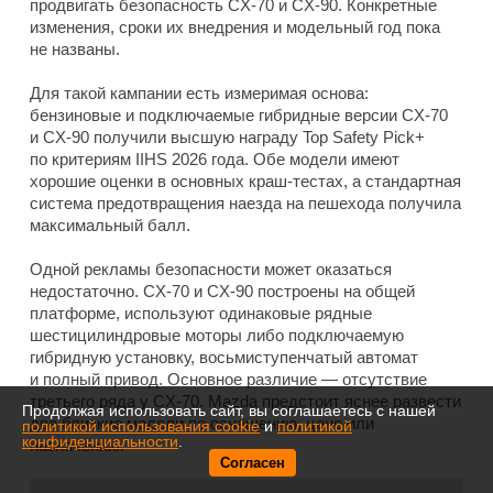
продвигать безопасность CX-70 и CX-90. Конкретные
изменения, сроки их внедрения и модельный год пока
не названы.
Для такой кампании есть измеримая основа:
бензиновые и подключаемые гибридные версии CX-70
и CX-90 получили высшую награду Top Safety Pick+
по критериям IIHS 2026 года. Обе модели имеют
хорошие оценки в основных краш-тестах, а стандартная
система предотвращения наезда на пешехода получила
максимальный балл.
Одной рекламы безопасности может оказаться
недостаточно. CX-70 и CX-90 построены на общей
платформе, используют одинаковые рядные
шестицилиндровые моторы либо подключаемую
гибридную установку, восьмиступенчатый автомат
и полный привод. Основное различие — отсутствие
третьего ряда у CX-70. Mazda предстоит яснее развести
Продолжая использовать сайт, вы соглашаетесь с нашей
две близкие модели по оснащению, цене или
политикой использования cookie
и
политикой
конфиденциальности
.
назначению.
Согласен