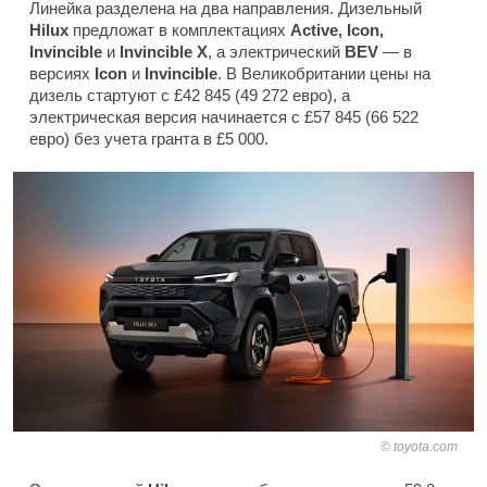
Линейка разделена на два направления. Дизельный
Hilux
предложат в комплектациях
Active, Icon,
Invincible
и
Invincible X
, а электрический
BEV
— в
версиях
Icon
и
Invincible
. В Великобритании цены на
дизель стартуют с £42 845 (49 272 евро), а
электрическая версия начинается с £57 845 (66 522
евро) без учета гранта в £5 000.
toyota.com