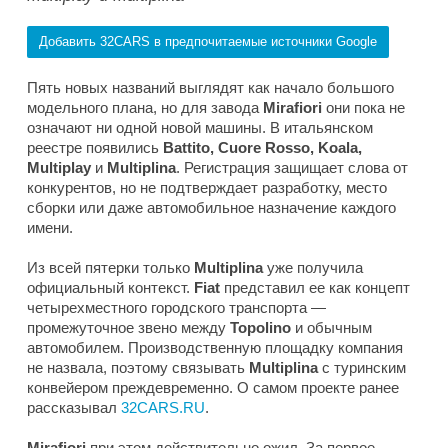
Добавить 32CARS в предпочитаемые источники Google
Пять новых названий выглядят как начало большого
модельного плана, но для завода
Mirafiori
они пока не
означают ни одной новой машины. В итальянском
реестре появились
Battito, Cuore Rosso, Koala,
Multiplay
и
Multiplina
. Регистрация защищает слова от
конкурентов, но не подтверждает разработку, место
сборки или даже автомобильное назначение каждого
имени.
Из всей пятерки только
Multiplina
уже получила
официальный контекст.
Fiat
представил ее как концепт
четырехместного городского транспорта —
промежуточное звено между
Topolino
и обычным
автомобилем. Производственную площадку компания
не назвала, поэтому связывать
Multiplina
с туринским
конвейером преждевременно. О самом проекте ранее
рассказывал
32CARS.RU
.
Mirafiori
при этом действительно ожил. За первое