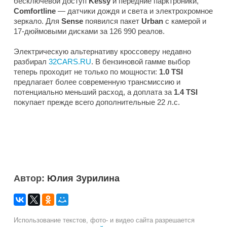
бесключевой доступ
Kessy
и передние парктроники,
Comfortline
— датчики дождя и света и электрохромное
зеркало. Для
Sense
появился пакет
Urban
с камерой и
17-дюймовыми дисками за 126 990 реалов.
Электрическую альтернативу кроссоверу недавно
разбирал
32CARS.RU
. В бензиновой гамме выбор
теперь проходит не только по мощности:
1.0 TSI
предлагает более современную трансмиссию и
потенциально меньший расход, а доплата за
1.4 TSI
покупает прежде всего дополнительные 22 л.с.
Автор:
Юлия Зурилина
Использование текстов, фото- и видео сайта разрешается