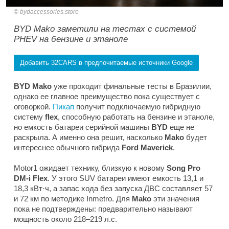
bydaccessories.store
BYD Mako заметили на тестах с системой
PHEV на бензине и этаноле
Добавить 32CARS в предпочитаемые источники Google
BYD Mako
уже проходит финальные тесты в Бразилии,
однако ее главное преимущество пока существует с
оговоркой.
Пикап
получит подключаемую гибридную
систему
flex
, способную работать на бензине и этаноле,
но емкость батареи серийной машины
BYD
еще не
раскрыла. А именно она решит, насколько
Mako
будет
интереснее обычного гибрида
Ford Maverick
.
Motor1
ожидает технику, близкую к новому
Song Pro
DM-i Flex
. У этого SUV батареи имеют емкость 13,1 и
18,3 кВт·ч, а запас хода без запуска ДВС составляет 57
и 72 км по методике Inmetro. Для
Mako
эти значения
пока не подтверждены: предварительно называют
мощность около 218–219 л.с.