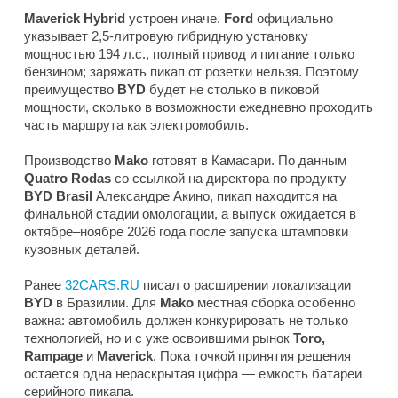
Maverick Hybrid
устроен иначе.
Ford
официально
указывает 2,5-литровую гибридную установку
мощностью 194 л.с., полный привод и питание только
бензином; заряжать пикап от розетки нельзя. Поэтому
преимущество
BYD
будет не столько в пиковой
мощности, сколько в возможности ежедневно проходить
часть маршрута как электромобиль.
Производство
Mako
готовят в Камасари. По данным
Quatro Rodas
со ссылкой на директора по продукту
BYD Brasil
Александре Акино, пикап находится на
финальной стадии омологации, а выпуск ожидается в
октябре–ноябре 2026 года после запуска штамповки
кузовных деталей.
Ранее
32CARS.RU
писал о расширении локализации
BYD
в Бразилии. Для
Mako
местная сборка особенно
важна: автомобиль должен конкурировать не только
технологией, но и с уже освоившими рынок
Toro,
Rampage
и
Maverick
. Пока точкой принятия решения
остается одна нераскрытая цифра — емкость батареи
серийного пикапа.