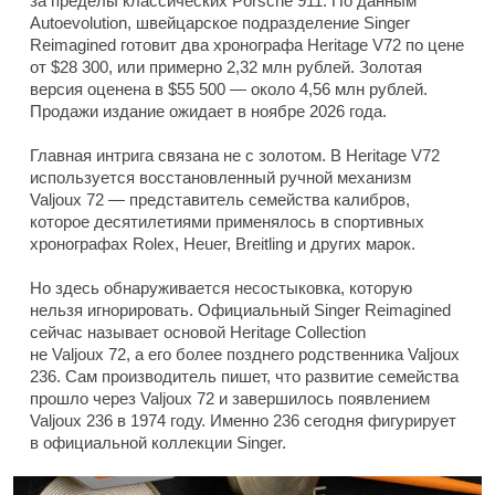
за пределы классических Porsche 911. По данным
Autoevolution, швейцарское подразделение Singer
Reimagined готовит два хронографа Heritage V72 по цене
от $28 300, или примерно 2,32 млн рублей. Золотая
версия оценена в $55 500 — около 4,56 млн рублей.
Продажи издание ожидает в ноябре 2026 года.
Главная интрига связана не с золотом. В Heritage V72
используется восстановленный ручной механизм
Valjoux 72 — представитель семейства калибров,
которое десятилетиями применялось в спортивных
хронографах Rolex, Heuer, Breitling и других марок.
Но здесь обнаруживается несостыковка, которую
нельзя игнорировать. Официальный Singer Reimagined
сейчас называет основой Heritage Collection
не Valjoux 72, а его более позднего родственника Valjoux
236. Сам производитель пишет, что развитие семейства
прошло через Valjoux 72 и завершилось появлением
Valjoux 236 в 1974 году. Именно 236 сегодня фигурирует
в официальной коллекции Singer.