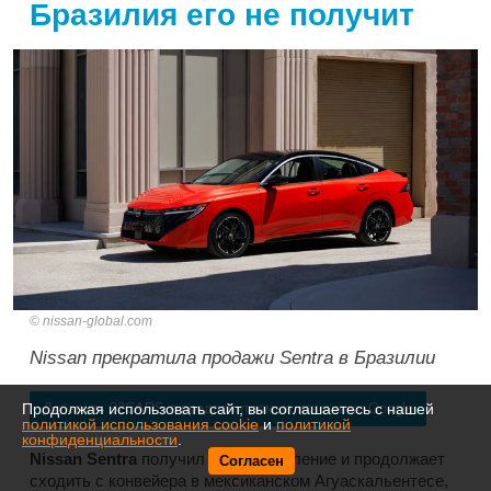
Бразилия его не получит
nissan-global.com
Nissan прекратила продажи Sentra в Бразилии
Продолжая использовать сайт, вы соглашаетесь с нашей
Добавить 32CARS в предпочитаемые источники Google
политикой использования cookie
и
политикой
конфиденциальности
.
Nissan Sentra
получил новое поколение и продолжает
Согласен
сходить с конвейера в мексиканском Агуаскальентесе,