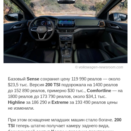
volkswagen-newsroom.com
Базовый
Sense
сохранил цену 119 990 реалов — около
$23,5 тыс. Версия
200 TSI
подорожала на 1400 реалов
до 152 890 реалов, примерно $30 тыс.,
Comfortline
— на
1800 реалов до 173 790 реалов, около $34,1 тыс.
Highline
за 186 290 и
Extreme
за 193 490 реалов цены
не изменили.
При этом оснащение младших машин стало богаче.
200
TSI
теперь штатно получает камеру заднего вида,