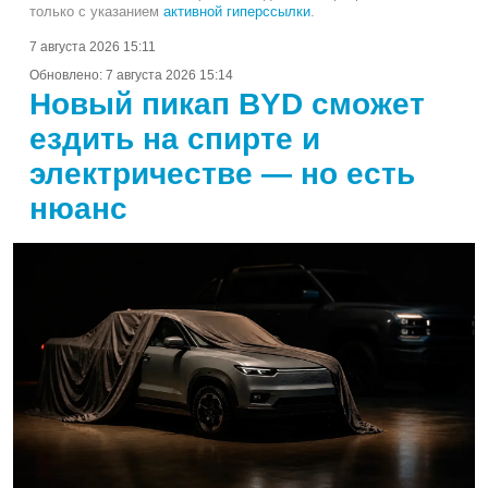
только с указанием
активной гиперссылки
.
7 августа 2026 15:11
Обновлено:
7 августа 2026 15:14
Новый пикап BYD сможет
ездить на спирте и
электричестве — но есть
нюанс