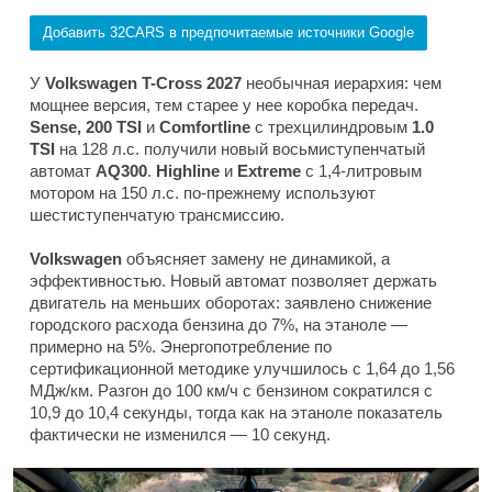
Добавить 32CARS в предпочитаемые источники Google
У
Volkswagen T-Cross 2027
необычная иерархия: чем
мощнее версия, тем старее у нее коробка передач.
Sense, 200 TSI
и
Comfortline
с трехцилиндровым
1.0
TSI
на 128 л.с. получили новый восьмиступенчатый
автомат
AQ300
.
Highline
и
Extreme
с 1,4-литровым
мотором на 150 л.с. по-прежнему используют
шестиступенчатую трансмиссию.
Volkswagen
объясняет замену не динамикой, а
эффективностью. Новый автомат позволяет держать
двигатель на меньших оборотах: заявлено снижение
городского расхода бензина до 7%, на этаноле —
примерно на 5%. Энергопотребление по
сертификационной методике улучшилось с 1,64 до 1,56
МДж/км. Разгон до 100 км/ч с бензином сократился с
10,9 до 10,4 секунды, тогда как на этаноле показатель
фактически не изменился — 10 секунд.