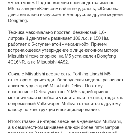
«Брестмаш». Подтверждения производства именно
M5 на заводе «Юнисон» найти не удалось; «Юнисон»
действительно выпускает в Белоруссии другие модели
Dongfeng.
Техника максимально простая: бензиновый 1,6-
литровый двигатель развивает 106 л.с. и 150 Нм,
работает с 5-ступенчатой «механикой». Причем
встречающееся утверждение о лицензионном моторе
Mitsubishi тоже спорное: на M5 установлен Dongfeng
4C16NR, а не Mitsubishi 4A92.
Связь с Mitsubishi все же есть. Forthing Lingzhi M5,
от которого происходит белорусская модель, развивает
архитектуру старой Mitsubishi Delica. Поэтому
сравнение с Delica уместно. У M5 задний привод,
механическая коробка и утилитарная техника, тогда как
современный Volkswagen Multivan относится к другому
классу по конструкции и позиционированию.
Итого: главный интерес здесь не в «дешевом Multivan»,
а в семиместном минивэне длиной более пяти метров