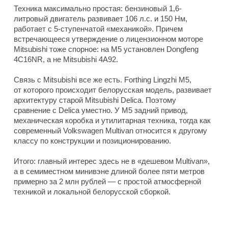
Техника максимально простая: бензиновый 1,6-
литровый двигатель развивает 106 л.с. и 150 Нм,
работает с 5-ступенчатой «механикой». Причем
встречающееся утверждение о лицензионном моторе
Mitsubishi тоже спорное: на M5 установлен Dongfeng
4C16NR, а не Mitsubishi 4A92.
Связь с Mitsubishi все же есть. Forthing Lingzhi M5,
от которого происходит белорусская модель, развивает
архитектуру старой Mitsubishi Delica. Поэтому
сравнение с Delica уместно. У M5 задний привод,
механическая коробка и утилитарная техника, тогда как
современный Volkswagen Multivan относится к другому
классу по конструкции и позиционированию.
Итого: главный интерес здесь не в «дешевом Multivan»,
а в семиместном минивэне длиной более пяти метров
примерно за 2 млн рублей — с простой атмосферной
техникой и локальной белорусской сборкой.