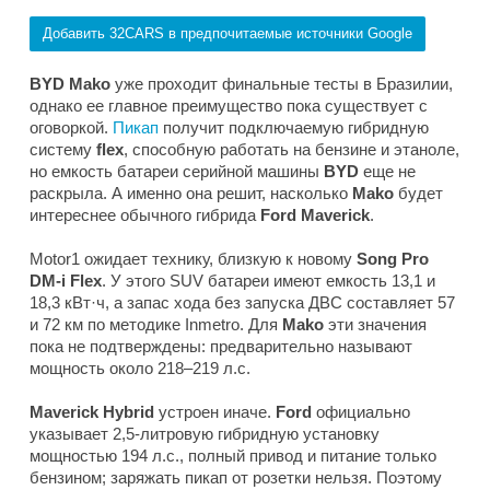
Добавить 32CARS в предпочитаемые источники Google
BYD Mako
уже проходит финальные тесты в Бразилии,
однако ее главное преимущество пока существует с
оговоркой.
Пикап
получит подключаемую гибридную
систему
flex
, способную работать на бензине и этаноле,
но емкость батареи серийной машины
BYD
еще не
раскрыла. А именно она решит, насколько
Mako
будет
интереснее обычного гибрида
Ford Maverick
.
Motor1
ожидает технику, близкую к новому
Song Pro
DM-i Flex
. У этого SUV батареи имеют емкость 13,1 и
18,3 кВт·ч, а запас хода без запуска ДВС составляет 57
и 72 км по методике Inmetro. Для
Mako
эти значения
пока не подтверждены: предварительно называют
мощность около 218–219 л.с.
Maverick Hybrid
устроен иначе.
Ford
официально
указывает 2,5-литровую гибридную установку
мощностью 194 л.с., полный привод и питание только
бензином; заряжать пикап от розетки нельзя. Поэтому