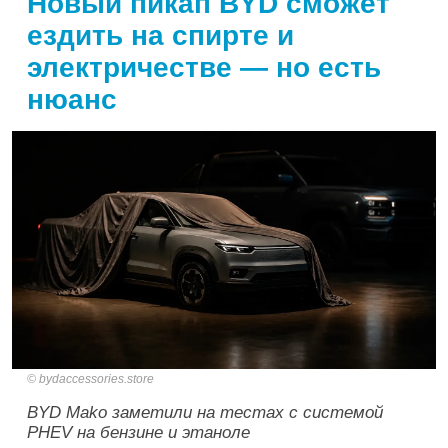
Новый пикап BYD сможет
ездить на спирте и
электричестве — но есть
нюанс
bydaccessories.store
BYD Mako заметили на тестах с системой
PHEV на бензине и этаноле