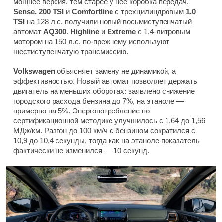
мощнее версия, тем старее у нее коробка передач.
Sense, 200 TSI
и
Comfortline
с трехцилиндровым
1.0
TSI
на 128 л.с. получили новый восьмиступенчатый
автомат
AQ300
.
Highline
и
Extreme
с 1,4-литровым
мотором на 150 л.с. по-прежнему используют
шестиступенчатую трансмиссию.
Volkswagen
объясняет замену не динамикой, а
эффективностью. Новый автомат позволяет держать
двигатель на меньших оборотах: заявлено снижение
городского расхода бензина до 7%, на этаноле —
примерно на 5%. Энергопотребление по
сертификационной методике улучшилось с 1,64 до 1,56
МДж/км. Разгон до 100 км/ч с бензином сократился с
10,9 до 10,4 секунды, тогда как на этаноле показатель
фактически не изменился — 10 секунд.