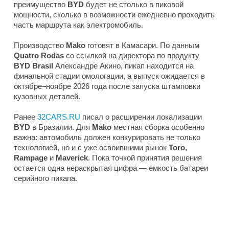
преимущество
BYD
будет не столько в пиковой
мощности, сколько в возможности ежедневно проходить
часть маршрута как электромобиль.
Производство
Mako
готовят в Камасари. По данным
Quatro Rodas
со ссылкой на директора по продукту
BYD Brasil
Александре Акино, пикап находится на
финальной стадии омологации, а выпуск ожидается в
октябре–ноябре 2026 года после запуска штамповки
кузовных деталей.
Ранее
32CARS.RU
писал о расширении локализации
BYD
в Бразилии. Для
Mako
местная сборка особенно
важна: автомобиль должен конкурировать не только
технологией, но и с уже освоившими рынок
Toro,
Rampage
и
Maverick
. Пока точкой принятия решения
остается одна нераскрытая цифра — емкость батареи
серийного пикапа.