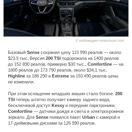
volkswagen-newsroom.com
Базовый
Sense
сохранил цену 119 990 реалов — около
$23,5 тыс. Версия
200 TSI
подорожала на 1400 реалов
до 152 890 реалов, примерно $30 тыс.,
Comfortline
— на
1800 реалов до 173 790 реалов, около $34,1 тыс.
Highline
за 186 290 и
Extreme
за 193 490 реалов цены
не изменили.
При этом оснащение младших машин стало богаче.
200
TSI
теперь штатно получает камеру заднего вида,
бесключевой доступ
Kessy
и передние парктроники,
Comfortline
— датчики дождя и света и электрохромное
зеркало. Для
Sense
появился пакет
Urban
с камерой и
17-дюймовыми дисками за 126 990 реалов.