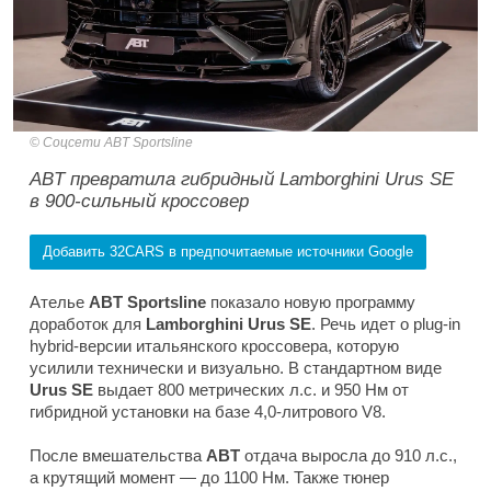
Соцсети ABT Sportsline
ABT превратила гибридный Lamborghini Urus SE
в 900-сильный кроссовер
Добавить 32CARS в предпочитаемые источники Google
Ателье
ABT Sportsline
показало новую программу
доработок для
Lamborghini Urus SE
. Речь идет о plug-in
hybrid-версии итальянского кроссовера, которую
усилили технически и визуально. В стандартном виде
Urus SE
выдает 800 метрических л.с. и 950 Нм от
гибридной установки на базе 4,0-литрового V8.
После вмешательства
ABT
отдача выросла до 910 л.с.,
а крутящий момент — до 1100 Нм. Также тюнер