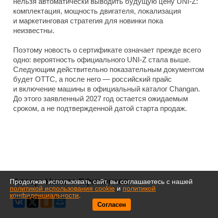
нельзя автоматически выводить будущую цену UNI-Z:
комплектация, мощность двигателя, локализация
и маркетинговая стратегия для новинки пока
неизвестны.
Поэтому новость о сертификате означает прежде всего
одно: вероятность официального UNI-Z стала выше.
Следующим действительно показательным документом
будет ОТТС, а после него — российский прайс
и включение машины в официальный каталог Changan.
До этого заявленный 2027 год остается ожидаемым
сроком, а не подтвержденной датой старта продаж.
Автор:
Никита Ефименков
Продолжая использовать сайт, вы соглашаетесь с нашей
политикой использования cookie
и
политикой
конфиденциальности
.
Согласен