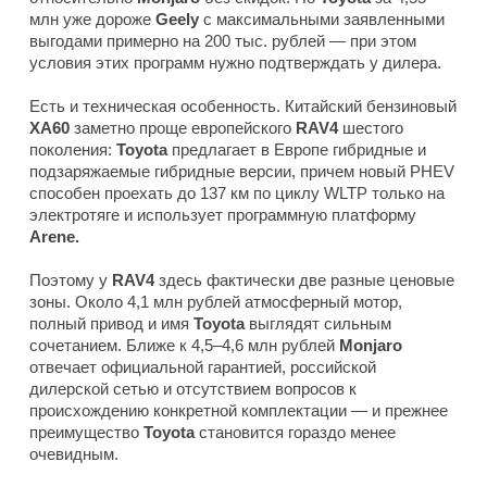
млн уже дороже
Geely
с максимальными заявленными
выгодами примерно на 200 тыс. рублей — при этом
условия этих программ нужно подтверждать у дилера.
Есть и техническая особенность. Китайский бензиновый
XA60
заметно проще европейского
RAV4
шестого
поколения:
Toyota
предлагает в Европе гибридные и
подзаряжаемые гибридные версии, причем новый PHEV
способен проехать до 137 км по циклу WLTP только на
электротяге и использует программную платформу
Arene.
Поэтому у
RAV4
здесь фактически две разные ценовые
зоны. Около 4,1 млн рублей атмосферный мотор,
полный привод и имя
Toyota
выглядят сильным
сочетанием. Ближе к 4,5–4,6 млн рублей
Monjaro
отвечает официальной гарантией, российской
дилерской сетью и отсутствием вопросов к
происхождению конкретной комплектации — и прежнее
преимущество
Toyota
становится гораздо менее
очевидным.