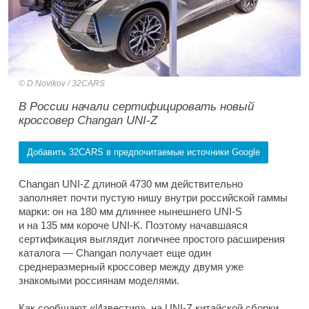
D.Novikov / 32CARS
В России начали сертифицировать новый
кроссовер Changan UNI-Z
Добавить 32CARS в предпочитаемые источники Google
Changan UNI-Z длиной 4730 мм действительно
заполняет почти пустую нишу внутри российской гаммы
марки: он на 180 мм длиннее нынешнего UNI-S
и на 135 мм короче UNI-K. Поэтому начавшаяся
сертификация выглядит логичнее простого расширения
каталога — Changan получает еще один
среднеразмерный кроссовер между двумя уже
знакомыми россиянам моделями.
Как сообщают «Известия», на UNI-Z китайской сборки