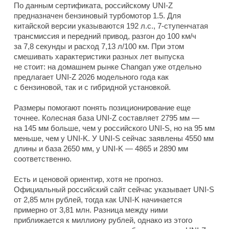
По данным сертификата, российскому UNI-Z
предназначен бензиновый турбомотор 1.5. Для
китайской версии указываются 192 л.с., 7-ступенчатая
трансмиссия и передний привод, разгон до 100 км/ч
за 7,8 секунды и расход 7,13 л/100 км. При этом
смешивать характеристики разных лет выпуска
не стоит: на домашнем рынке Changan уже отдельно
предлагает UNI-Z 2026 модельного года как
с бензиновой, так и с гибридной установкой.
Размеры помогают понять позиционирование еще
точнее. Колесная база UNI-Z составляет 2795 мм —
на 145 мм больше, чем у российского UNI-S, но на 95 мм
меньше, чем у UNI-K. У UNI-S сейчас заявлены 4550 мм
длины и база 2650 мм, у UNI-K — 4865 и 2890 мм
соответственно.
Есть и ценовой ориентир, хотя не прогноз.
Официальный российский сайт сейчас указывает UNI-S
от 2,85 млн рублей, тогда как UNI-K начинается
примерно от 3,81 млн. Разница между ними
приближается к миллиону рублей, однако из этого