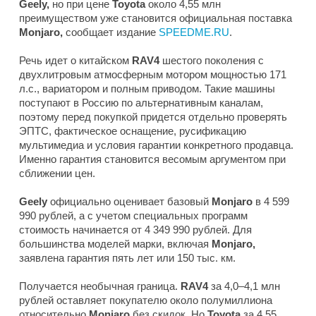
Geely,
но при цене
Toyota
около 4,55 млн
преимуществом уже становится официальная поставка
Monjaro,
сообщает издание
SPEEDME.RU
.
Речь идет о китайском
RAV4
шестого поколения с
двухлитровым атмосферным мотором мощностью 171
л.с., вариатором и полным приводом. Такие машины
поступают в Россию по альтернативным каналам,
поэтому перед покупкой придется отдельно проверять
ЭПТС, фактическое оснащение, русификацию
мультимедиа и условия гарантии конкретного продавца.
Именно гарантия становится весомым аргументом при
сближении цен.
Geely
официально оценивает базовый
Monjaro
в 4 599
990 рублей, а с учетом специальных программ
стоимость начинается от 4 349 990 рублей. Для
большинства моделей марки, включая
Monjaro,
заявлена гарантия пять лет или 150 тыс. км.
Получается необычная граница.
RAV4
за 4,0–4,1 млн
рублей оставляет покупателю около полумиллиона
относительно
Monjaro
без скидок. Но
Toyota
за 4,55