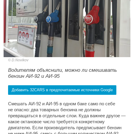
D.Novikov
Водителям объяснили, можно ли смешивать
бензин АИ-92 и АИ-95
Добавить 32CARS в предпочитаемые источники Google
Смешать АИ-92 и АИ-95 в одном баке само по себе
не опасно: два товарных бензина не должны
превращаться в отдельные слои. Куда важнее другое —
какое октановое число требуется конкретному
двигателю. Если производитель предписывает бензин
не ниже АИ-95, смесь с большим количеством АИ-92