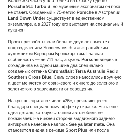
Более 300 часов ушло только на окраску одного
Porsche 911 Turbo S
, но музейным экспонатом он пока
не станет. Созданный к 75-летию
Porsche
в Австралии
Land Down Under
существует в единственном
экземпляре, а в 2027 году его выставят на специальный
аукцион.
Проект разрабатывали больше двух лет вместе с
подразделением Sonderwunsch и австралийским
художником Вернером Бронкхорстом. Главная
особенность — не 711 л.с., а кузов.
Porsche
впервые
объединила на одной машине два специально
созданных оттенка
Chromaflair: Terra Australis Red
и
Southern
Cross Blue
. Семь слоев наносились вручную,
а цвет меняется от оранжевого и синего до зеленого и
золотистого в зависимости от освещения.
На крыше спрятано число
«75»,
проявляющееся
благодаря специальному эффекту окраски. Есть еще
одна деталь, которую стоящий автомобиль не
показывает. На нижней стороне выдвижного заднего
антикрыла нанесена надпись
See ya later mate.
Она
становится видна в режиме
Sport Plus
или после