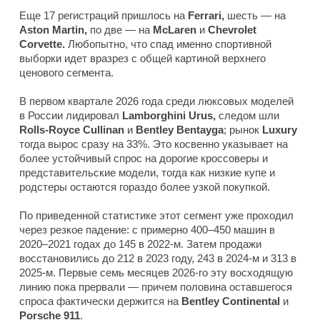
Еще 17 регистраций пришлось на
Ferrari,
шесть — на
Aston Martin,
по две — на
McLaren
и
Chevrolet
Corvette.
Любопытно, что спад именно спортивной
выборки идет вразрез с общей картиной верхнего
ценового сегмента.
В первом квартале 2026 года среди люксовых моделей
в России лидировал
Lamborghini Urus,
следом шли
Rolls-Royce Cullinan
и
Bentley Bentayga
; рынок
Luxury
тогда вырос сразу на 33%. Это косвенно указывает на
более устойчивый спрос на дорогие кроссоверы и
представительские модели, тогда как низкие купе и
родстеры остаются гораздо более узкой покупкой.
По приведенной статистике этот сегмент уже проходил
через резкое падение: с примерно 400–450 машин в
2020–2021 годах до 145 в 2022-м. Затем продажи
восстановились до 212 в 2023 году, 243 в 2024-м и 313 в
2025-м. Первые семь месяцев 2026-го эту восходящую
линию пока прервали — причем половина оставшегося
спроса фактически держится на
Bentley Continental
и
Porsche 911
.