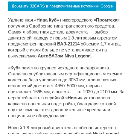
Добавить 32CARS в предпочитаемые источники Google
Удлиненная
«Нива Куб»
нижегородского
«Промтеха»
получила Одобрение типа транспортного средства.
Самая любопытная деталь документа — выбор
двигателей: наряду с новым 1,8-литровым агрегатом
предусмотрен прежний
ВАЗ-21214
объемом 1,7 литра,
который с июля больше не устанавливается на
выпускаемую
АвтоВАЗом Niva Legend.
«Куб»
заметно крупнее исходного внедорожника.
Согласно опубликованным сертификационным схемам,
колесная база увеличена до 3050 мм, длина разных
исполнений достигает 4950–5000 мм, ширина
составляет 1695 мм, а высота — от 2030 до 2100 мм. За
передней частью серийной
«Нивы»
установлена
каркасно-панельная надстройка, благодаря которой
внутри помещаются дополнительные кресла или
специальное оборудование.
Новый 1,8-литровый двигатель особенно интересен
после июльской модернизации обычной
Niva Legend.