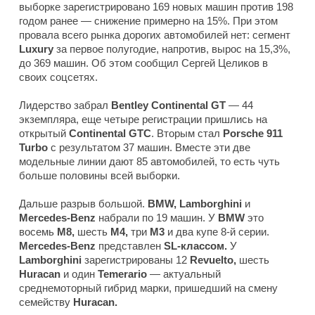
выборке зарегистрировано 169 новых машин против 198
годом ранее — снижение примерно на 15%. При этом
провала всего рынка дорогих автомобилей нет: сегмент
Luxury
за первое полугодие, напротив, вырос на 15,3%,
до 369 машин. Об этом сообщил Сергей Целиков в
своих соцсетях.
Лидерство забрал
Bentley Continental GT
— 44
экземпляра, еще четыре регистрации пришлись на
открытый
Continental GTC
. Вторым стал
Porsche 911
Turbo
с результатом 37 машин. Вместе эти две
модельные линии дают 85 автомобилей, то есть чуть
больше половины всей выборки.
Дальше разрыв большой.
BMW, Lamborghini
и
Mercedes-Benz
набрали по 19 машин. У
BMW
это
восемь
M8,
шесть
M4,
три
M3
и два купе 8-й серии.
Mercedes-Benz
представлен
SL-классом.
У
Lamborghini
зарегистрированы 12
Revuelto,
шесть
Huracan
и один
Temerario
— актуальный
среднемоторный гибрид марки, пришедший на смену
семейству
Huracan.