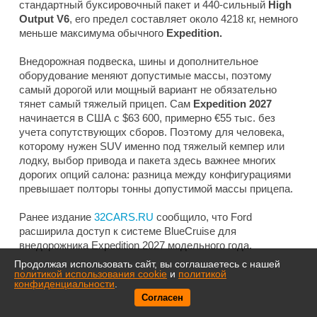
стандартный буксировочный пакет и 440-сильный
High
Output V6
, его предел составляет около 4218 кг, немного
меньше максимума обычного
Expedition.
Внедорожная подвеска, шины и дополнительное
оборудование меняют допустимые массы, поэтому
самый дорогой или мощный вариант не обязательно
тянет самый тяжелый прицеп. Сам
Expedition 2027
начинается в США с $63 600, примерно €55 тыс. без
учета сопутствующих сборов. Поэтому для человека,
которому нужен SUV именно под тяжелый кемпер или
лодку, выбор привода и пакета здесь важнее многих
дорогих опций салона: разница между конфигурациями
превышает полторы тонны допустимой массы прицепа.
Ранее издание
32CARS.RU
сообщило, что Ford
расширила доступ к системе BlueCruise для
внедорожника Expedition 2027 модельного года.
Продолжая использовать сайт, вы соглашаетесь с нашей
политикой использования cookie
и
политикой
конфиденциальности
.
Согласен