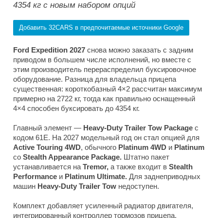
4354 кг с новым набором опций
Добавить 32CARS в предпочитаемые источники Google
Ford Expedition 2027
снова можно заказать с задним
приводом в большем числе исполнений, но вместе с
этим производитель перераспределил буксировочное
оборудование. Разница для владельца прицепа
существенная: короткобазный 4×2 рассчитан максимум
примерно на 2722 кг, тогда как правильно оснащенный
4×4 способен буксировать до 4354 кг.
Главный элемент —
Heavy-Duty Trailer Tow Package
с
кодом 61E. На 2027 модельный год он стал опцией для
Active Touring 4WD
, обычного
Platinum 4WD
и
Platinum
со
Stealth Appearance Package.
Штатно пакет
устанавливается на
Tremor,
а также входит в
Stealth
Performance
и
Platinum Ultimate.
Для заднеприводных
машин
Heavy-Duty Trailer Tow
недоступен.
Комплект добавляет усиленный радиатор двигателя,
интегрированный контроллер тормозов прицепа,