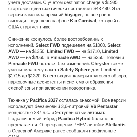
учета доставки. С учетом destination charge в $1995
стартовая цена фактически составляет $43 490. Эта
версия заменила прежний
Voyager
, но все равно
выглядит недешево на фоне
Kia Carnival
, который в
США стартует ниже.
Снижение коснулось более востребованных
исполнений.
Select FWD
подешевел на $1000,
Select
AWD
— на $1350,
Limited FWD
— на $1710,
Limited
AWD
— на $2060, а
Pinnacle AWD
— на $350. Топовый
Pinnacle FWD
остался без изменений.
Chrysler
также
уменьшила цену пакета
Safety Sphere
для
Limited
: с
$1715 до $1320. В него входят камеры кругового обзора,
парковочные ассистенты и система отображения
слепой зоны при включении поворотника.
Техника у
Pacifica 2027
осталась знакомой. Все версии
используют бензиновый 3,6-литровый
V6 Pentastar
мощностью 287 л.с. и 9-ступенчатый автомат.
Подключаемый гибрид
Pacifica Hybrid
больше не
предлагается. О прекращении PHEV-линейки
Stellantis
в Северной Америке ранее сообщали профильные
СМИ.