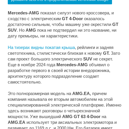
Mercedes-AMG
показал силуэт нового кроссовера, и
сходство с электрическим
GT 4-Door
оказалось
достаточно сильным, чтобы машину уже окрестили
GT
SUV
. Но
AMG
пока не подтвердил ни это название, ни
дату премьеры, ни характеристики.
На тизерах видны покатая крыша
, рейлинги и задняя
светотехника, стилистически близкая к новому
GT.
Зато
сам проект большого электрического
SUV
не секрет.
Еще в ноябре 2024 года
Mercedes-AMG
объявил о
разработке первого в своей истории внедорожника,
архитектуру которого подразделение создает
самостоятельно.
Это полноразмерная модель на
AMG.EA,
причем
компания называла ее вторым автомобилем на этой
специализированной электрической платформе. Именно
здесь возникают разговоры о четырехзначной
мощности. Уже вышедший
AMG GT 63 4-Door
на
AMG.EA
использует три аксиальных электромотора и
развивает до 1169 л.с. и 2000 Нм. Его батарея имеет