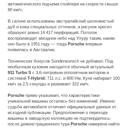
автоматического подъема спойлера на скорости свыше
80 км/ч.
В салоне использованы австралийский шелковистый
дуб и кожа специальных оттенков, а рисунок кресел
образуют ровно 14 417 перфораций. Потолок
воспроизводит звездное небо над Улуру таким, каким
оно было в 1951 году — тогда
Porsche
впервые
появилась в Австралии.
Технических бонусов Sonderwunsch не добавил. Под
необычным кузовом находится обычный актуальный
911 Turbo S
с 3,6-литровым оппозитным мотором и
системой
T-Hybrid:
711 л.с. и 800 Нм. Купе набирает 100
км/ч за 2,5 секунды и развивает 322 км/ч.
Porsche
прямо указывает, что характеристики
уникальной машины остались без изменений. Именно
судьба автомобиля отличает официальные данные от
исходной публикации. Предположение о переходе
машины в заводскую коллекцию не подтвердилось:
после демонстрационного тура
Porsche
намерена найти