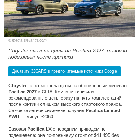
media.stellantis.com
Chrysler снизила цены на Pacifica 2027: минивэн
подешевел после критики
Добавить 32CARS в предпочитаемые источники Google
Chrysler
пересмотрела цены на обновленный минивэн
Pacifica 2027
в США. Компания снизила
рекомендованные цены сразу на пять комплектаций
после критики слишком высокого стартового прайса.
Самое заметное снижение получил
Pacifica Limited
AWD
— минус $2060.
Базовая
Pacifica LX
с передним приводом не
подешевела: она по-прежнему стоит от $41 495 без