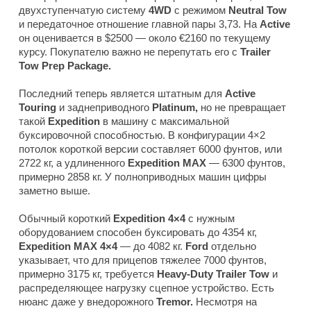
двухступенчатую систему
4WD
с режимом
Neutral Tow
и передаточное отношение главной пары 3,73. На
Active
он оценивается в $2500 — около €2160 по текущему
курсу. Покупателю важно не перепутать его с
Trailer
Tow Prep Package.
Последний теперь является штатным для
Active
Touring
и заднеприводного
Platinum,
но не превращает
такой
Expedition
в машину с максимальной
буксировочной способностью. В конфигурации 4×2
потолок короткой версии составляет 6000 фунтов, или
2722 кг, а удлиненного
Expedition MAX
— 6300 фунтов,
примерно 2858 кг. У полноприводных машин цифры
заметно выше.
Обычный короткий
Expedition 4×4
с нужным
оборудованием способен буксировать до 4354 кг,
Expedition MAX 4×4
— до 4082 кг.
Ford
отдельно
указывает, что для прицепов тяжелее 7000 фунтов,
примерно 3175 кг, требуется
Heavy-Duty Trailer Tow
и
распределяющее нагрузку сцепное устройство. Есть
нюанс даже у внедорожного
Tremor.
Несмотря на