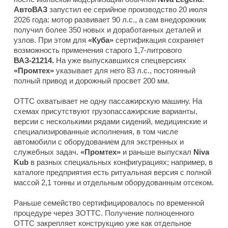
АвтоВАЗ
запустил ее серийное производство 20 июля
2026 года: мотор развивает 90 л.с., а сам внедорожник
получил более 350 новых и доработанных деталей и
узлов. При этом для
«Куба»
сертификация сохраняет
возможность применения старого 1,7-литрового
ВАЗ-21214.
На уже выпускавшихся спецверсиях
«Промтех»
указывает для него 83 л.с., постоянный
полный привод и дорожный просвет 200 мм.
ОТТС охватывает не одну пассажирскую машину. На
схемах присутствуют грузопассажирские варианты,
версии с несколькими рядами сидений, медицинские и
специализированные исполнения, в том числе
автомобили с оборудованием для экстренных и
служебных задач.
«Промтех»
и раньше выпускал
Niva
Kub
в разных специальных конфигурациях; например, в
каталоге предприятия есть ритуальная версия с полной
массой 2,1 тонны и отдельным оборудованным отсеком.
Раньше семейство сертифицировалось по временной
процедуре через ЗОТТС. Получение полноценного
ОТТС закрепляет конструкцию уже как отдельное