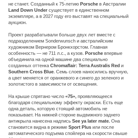
не станет. Созданный к 75-летию
Porsche
в Австралии
Land Down Under
существует в единственном
экземпляре, а в 2027 году его выставят на специальный
аукцион.
Проект разрабатывали больше двух лет вместе с
подразделением Sonderwunsch и австралийским
художником Вернером Бронкхорстом. Главная
особенность — не 711 л.с., а кузов.
Porsche
впервые
объединила на одной машине два специально
созданных оттенка
Chromaflair: Terra Australis Red
и
Southern
Cross Blue
. Семь слоев наносились вручную,
а цвет меняется от оранжевого и синего до зеленого и
золотистого в зависимости от освещения.
На крыше спрятано число
«75»,
проявляющееся
благодаря специальному эффекту окраски. Есть еще
одна деталь, которую стоящий автомобиль не
показывает. На нижней стороне выдвижного заднего
антикрыла нанесена надпись
See ya later mate.
Она
становится видна в режиме
Sport Plus
или после
автоматического подъема спойлера на скорости свыше