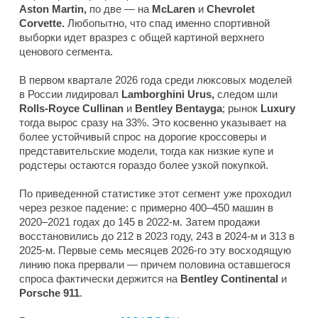
Aston Martin,
по две — на
McLaren
и
Chevrolet
Corvette.
Любопытно, что спад именно спортивной
выборки идет вразрез с общей картиной верхнего
ценового сегмента.
В первом квартале 2026 года среди люксовых моделей
в России лидировал
Lamborghini Urus,
следом шли
Rolls-Royce Cullinan
и
Bentley Bentayga
; рынок
Luxury
тогда вырос сразу на 33%. Это косвенно указывает на
более устойчивый спрос на дорогие кроссоверы и
представительские модели, тогда как низкие купе и
родстеры остаются гораздо более узкой покупкой.
По приведенной статистике этот сегмент уже проходил
через резкое падение: с примерно 400–450 машин в
2020–2021 годах до 145 в 2022-м. Затем продажи
восстановились до 212 в 2023 году, 243 в 2024-м и 313 в
2025-м. Первые семь месяцев 2026-го эту восходящую
линию пока прервали — причем половина оставшегося
спроса фактически держится на
Bentley Continental
и
Porsche 911
.