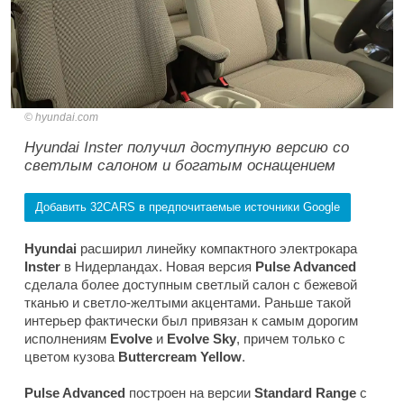
hyundai.com
Hyundai Inster получил доступную версию со
светлым салоном и богатым оснащением
Добавить 32CARS в предпочитаемые источники Google
Hyundai
расширил линейку компактного электрокара
Inster
в Нидерландах. Новая версия
Pulse Advanced
сделала более доступным светлый салон с бежевой
тканью и светло-желтыми акцентами. Раньше такой
интерьер фактически был привязан к самым дорогим
исполнениям
Evolve
и
Evolve Sky
, причем только с
цветом кузова
Buttercream Yellow
.
Pulse Advanced
построен на версии
Standard Range
с