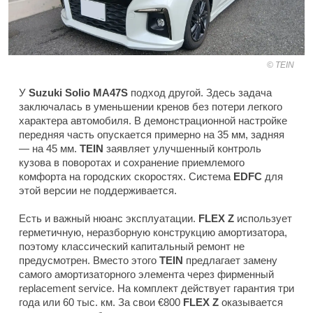
TEIN
У
Suzuki Solio MA47S
подход другой. Здесь задача
заключалась в уменьшении кренов без потери легкого
характера автомобиля. В демонстрационной настройке
передняя часть опускается примерно на 35 мм, задняя
— на 45 мм.
TEIN
заявляет улучшенный контроль
кузова в поворотах и сохранение приемлемого
комфорта на городских скоростях. Система
EDFC
для
этой версии не поддерживается.
Есть и важный нюанс эксплуатации.
FLEX Z
использует
герметичную, неразборную конструкцию амортизатора,
поэтому классический капитальный ремонт не
предусмотрен. Вместо этого
TEIN
предлагает замену
самого амортизаторного элемента через фирменный
replacement service. На комплект действует гарантия три
года или 60 тыс. км. За свои €800
FLEX Z
оказывается