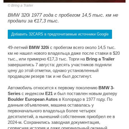
Bring a Trailer
BMW 320i 1977 года с пробегом 14,5 тыс. км не
продали за €17,3 тыс.
Добавить 32CARS в предпочитаемые источники Google
49-летний
BMW 320i
с пробегом всего около 14,5 тыс.
км не нашел нового владельца даже после ставки в $20
тыс., или примерно €17,3 тыс. Торги на
Bring a Trailer
завершились 7 августа: десять участников подняли
цену до этой отметки, однако установленный
продавцом резерв так и не был достигнут.
Автомобиль относится к первому поколению
BMW 3-
Series
с индексом
E21
и был поставлен новым дилеру
Boulder European Autos
в Колорадо в 1977 году. По
данным объявления, машина оставалась у
первоначального владельца более четырех
десятилетий, а нынешний собственник приобрел ее в
2024-м. Сохранились заводная документация,
сервисная история и даже оригинальный оконный