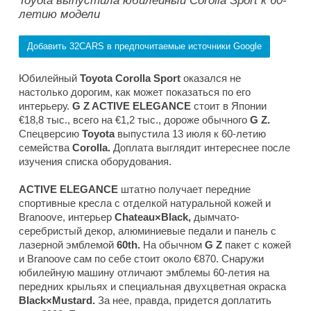
Toyota выпустила юбилейный Corolla Sport к 60-
летию модели
Добавить 32CARS в предпочитаемые источники Google
Юбилейный
Toyota Corolla Sport
оказался не
настолько дорогим, как может показаться по его
интерьеру.
G Z ACTIVE ELEGANCE
стоит в Японии
€18,8 тыс., всего на €1,2 тыс., дороже обычного
G Z.
Спецверсию
Toyota
выпустила 13 июля к 60-летию
семейства
Corolla.
Доплата выглядит интереснее после
изучения списка оборудования.
ACTIVE ELEGANCE
штатно получает передние
спортивные кресла с отделкой натуральной кожей и
Branoove, интерьер
Chateau×Black,
дымчато-
серебристый декор, алюминиевые педали и панель с
лазерной эмблемой
60th.
На обычном
G Z
пакет с кожей
и Branoove сам по себе стоит около €870. Снаружи
юбилейную машину отличают эмблемы 60-летия на
передних крыльях и специальная двухцветная окраска
Black×Mustard.
За нее, правда, придется доплатить