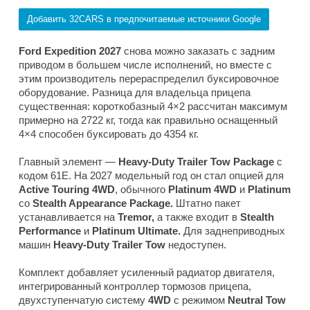
Добавить 32CARS в предпочитаемые источники Google
Ford Expedition 2027
снова можно заказать с задним
приводом в большем числе исполнений, но вместе с
этим производитель перераспределил буксировочное
оборудование. Разница для владельца прицепа
существенная: короткобазный 4×2 рассчитан максимум
примерно на 2722 кг, тогда как правильно оснащенный
4×4 способен буксировать до 4354 кг.
Главный элемент —
Heavy-Duty Trailer Tow Package
с
кодом 61E. На 2027 модельный год он стал опцией для
Active Touring 4WD
, обычного
Platinum 4WD
и
Platinum
со
Stealth Appearance Package.
Штатно пакет
устанавливается на
Tremor,
а также входит в
Stealth
Performance
и
Platinum Ultimate.
Для заднеприводных
машин
Heavy-Duty Trailer Tow
недоступен.
Комплект добавляет усиленный радиатор двигателя,
интегрированный контроллер тормозов прицепа,
двухступенчатую систему
4WD
с режимом
Neutral Tow