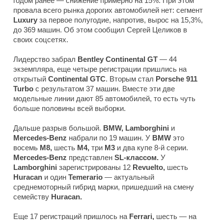
годом ранее — снижение примерно на 15%. При этом
провала всего рынка дорогих автомобилей нет: сегмент
Luxury
за первое полугодие, напротив, вырос на 15,3%,
до 369 машин. Об этом сообщил Сергей Целиков в
своих соцсетях.
Лидерство забрал
Bentley Continental GT
— 44
экземпляра, еще четыре регистрации пришлись на
открытый
Continental GTC
. Вторым стал
Porsche 911
Turbo
с результатом 37 машин. Вместе эти две
модельные линии дают 85 автомобилей, то есть чуть
больше половины всей выборки.
Дальше разрыв большой.
BMW, Lamborghini
и
Mercedes-Benz
набрали по 19 машин. У
BMW
это
восемь
M8,
шесть
M4,
три
M3
и два купе 8-й серии.
Mercedes-Benz
представлен
SL-классом.
У
Lamborghini
зарегистрированы 12
Revuelto,
шесть
Huracan
и один
Temerario
— актуальный
среднемоторный гибрид марки, пришедший на смену
семейству
Huracan.
Еще 17 регистраций пришлось на
Ferrari,
шесть — на