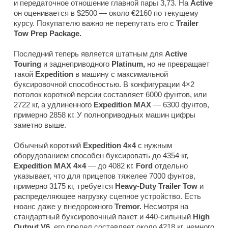
и передаточное отношение главной пары 3,73. На
Active
он оценивается в $2500 — около €2160 по текущему
курсу. Покупателю важно не перепутать его с
Trailer
Tow Prep Package.
Последний теперь является штатным для
Active
Touring
и заднеприводного
Platinum,
но не превращает
такой
Expedition
в машину с максимальной
буксировочной способностью. В конфигурации 4×2
потолок короткой версии составляет 6000 фунтов, или
2722 кг, а удлиненного
Expedition MAX
— 6300 фунтов,
примерно 2858 кг. У полноприводных машин цифры
заметно выше.
Обычный короткий
Expedition 4×4
с нужным
оборудованием способен буксировать до 4354 кг,
Expedition MAX 4×4
— до 4082 кг.
Ford
отдельно
указывает, что для прицепов тяжелее 7000 фунтов,
примерно 3175 кг, требуется
Heavy-Duty Trailer Tow
и
распределяющее нагрузку сцепное устройство. Есть
нюанс даже у внедорожного
Tremor.
Несмотря на
стандартный буксировочный пакет и 440-сильный
High
Output V6
, его предел составляет около 4218 кг, немного