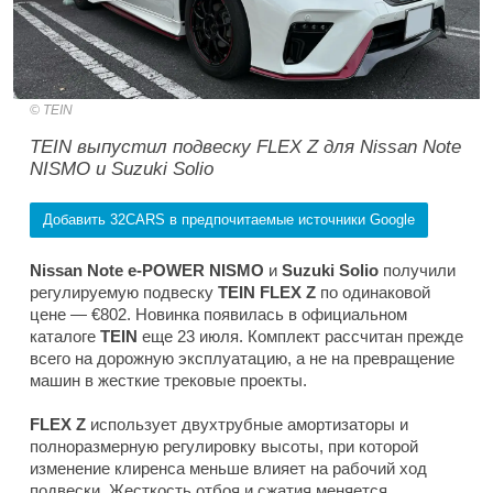
TEIN
TEIN выпустил подвеску FLEX Z для Nissan Note
NISMO и Suzuki Solio
Добавить 32CARS в предпочитаемые источники Google
Nissan Note e-POWER NISMO
и
Suzuki Solio
получили
регулируемую подвеску
TEIN
FLEX Z
по одинаковой
цене — €802. Новинка появилась в официальном
каталоге
TEIN
еще 23 июля. Комплект рассчитан прежде
всего на дорожную эксплуатацию, а не на превращение
машин в жесткие трековые проекты.
FLEX Z
использует двухтрубные амортизаторы и
полноразмерную регулировку высоты, при которой
изменение клиренса меньше влияет на рабочий ход
подвески. Жесткость отбоя и сжатия меняется