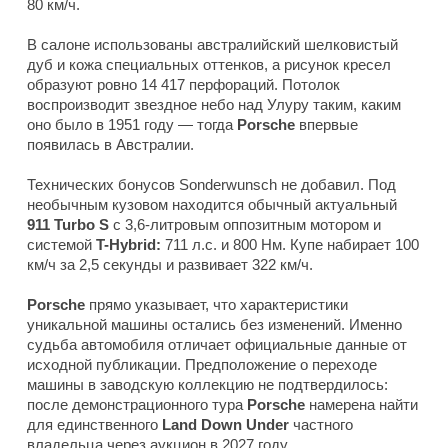
80 км/ч.
В салоне использованы австралийский шелковистый
дуб и кожа специальных оттенков, а рисунок кресел
образуют ровно 14 417 перфораций. Потолок
воспроизводит звездное небо над Улуру таким, каким
оно было в 1951 году — тогда
Porsche
впервые
появилась в Австралии.
Технических бонусов Sonderwunsch не добавил. Под
необычным кузовом находится обычный актуальный
911 Turbo S
с 3,6-литровым оппозитным мотором и
системой
T-Hybrid:
711 л.с. и 800 Нм. Купе набирает 100
км/ч за 2,5 секунды и развивает 322 км/ч.
Porsche
прямо указывает, что характеристики
уникальной машины остались без изменений. Именно
судьба автомобиля отличает официальные данные от
исходной публикации. Предположение о переходе
машины в заводскую коллекцию не подтвердилось:
после демонстрационного тура
Porsche
намерена найти
для единственного
Land Down Under
частного
владельца через аукцион в 2027 году.