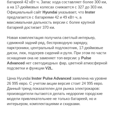
батареей 42 кВт·ч. Запас хода составляет более 300 км,
а на 17-дюймовых колесах снижается с 327 до 303 км.
Официальный сайт
Hyundai
указывает, что
Inster
предлагается с батареями 42 и 49 кВт·ч, а
максимальная дальность версии с более крупной
батареей достигает 370 км.
Новая комплектация получила светлый интерьер,
сдвижной задний ряд, беспроводную зарядку,
парктроники, центральный подлокотник, 17-дюймовые
диски, люк, подогрев сидений и руля. При этом по части
оснащения она не заменяет топ-версии: у
Pulse
Advanced
нет светодиодных фар, цветной атмосферной
подсветки и функции
V2L
.
Цена Hyundai
Inster Pulse Advanced
заявлена на уровне
26 995 евро. С учетом акции версия стоит 24 995 евро.
Данный тренд показателен для рынка электрокаров:
производители пытаются делать недорогие городские
модели привлекательнее не только батареей, но и
интерьером, комплектациями и скидками.