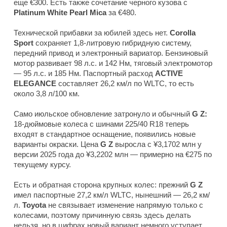
еще €300. Есть также сочетание черного кузова с
Platinum White Pearl Mica
за €480.
Технической прибавки за юбилей здесь нет.
Corolla
Sport
сохраняет 1,8-литровую гибридную систему,
передний привод и электронный вариатор. Бензиновый
мотор развивает 98 л.с. и 142 Нм, тяговый электромотор
— 95 л.с. и 185 Нм. Паспортный расход
ACTIVE
ELEGANCE
составляет 26,2 км/л по WLTC, то есть
около 3,8 л/100 км.
Само июльское обновление затронуло и обычный
G Z:
18-дюймовые колеса с шинами 225/40 R18 теперь
входят в стандартное оснащение, появились новые
варианты окраски. Цена
G Z
выросла с ¥3,1702 млн у
версии 2025 года до ¥3,2202 млн — примерно на €275 по
текущему курсу.
Есть и обратная сторона крупных колес: прежний
G Z
имел паспортные 27,2 км/л WLTC, нынешний — 26,2 км/
л.
Toyota
не связывает изменение напрямую только с
колесами, поэтому причинную связь здесь делать
нельзя, но в цифрах новый вариант немного уступает