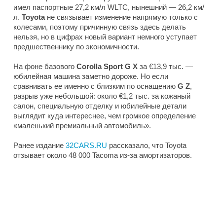
имел паспортные 27,2 км/л WLTC, нынешний — 26,2 км/
л.
Toyota
не связывает изменение напрямую только с
колесами, поэтому причинную связь здесь делать
нельзя, но в цифрах новый вариант немного уступает
предшественнику по экономичности.
На фоне базового
Corolla Sport G X
за €13,9 тыс. —
юбилейная машина заметно дороже. Но если
сравнивать ее именно с близким по оснащению
G Z
,
разрыв уже небольшой: около €1,2 тыс. за кожаный
салон, специальную отделку и юбилейные детали
выглядит куда интереснее, чем громкое определение
«маленький премиальный автомобиль».
Ранее издание
32CARS.RU
рассказало, что Toyota
отзывает около 48 000 Tacoma из-за амортизаторов.