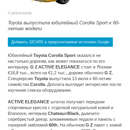
global.toyota
Toyota выпустила юбилейный Corolla Sport к 60-
летию модели
Добавить 32CARS в предпочитаемые источники Google
Юбилейный
Toyota Corolla Sport
оказался не
настолько дорогим, как может показаться по его
интерьеру.
G Z ACTIVE ELEGANCE
стоит в Японии
€18,8 тыс., всего на €1,2 тыс., дороже обычного
G Z.
Спецверсию
Toyota
выпустила 13 июля к 60-летию
семейства
Corolla.
Доплата выглядит интереснее после
изучения списка оборудования.
ACTIVE ELEGANCE
штатно получает передние
спортивные кресла с отделкой натуральной кожей и
Branoove, интерьер
Chateau×Black,
дымчато-
серебристый декор, алюминиевые педали и панель с
лазерной эмблемой
60th.
На обычном
G Z
пакет с кожей