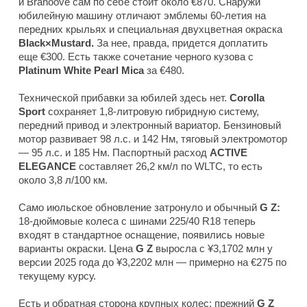
и Branoove сам по себе стоит около €870. Снаружи
юбилейную машину отличают эмблемы 60-летия на
передних крыльях и специальная двухцветная окраска
Black×Mustard.
За нее, правда, придется доплатить
еще €300. Есть также сочетание черного кузова с
Platinum White Pearl Mica
за €480.
Технической прибавки за юбилей здесь нет.
Corolla
Sport
сохраняет 1,8-литровую гибридную систему,
передний привод и электронный вариатор. Бензиновый
мотор развивает 98 л.с. и 142 Нм, тяговый электромотор
— 95 л.с. и 185 Нм. Паспортный расход
ACTIVE
ELEGANCE
составляет 26,2 км/л по WLTC, то есть
около 3,8 л/100 км.
Само июльское обновление затронуло и обычный
G Z:
18-дюймовые колеса с шинами 225/40 R18 теперь
входят в стандартное оснащение, появились новые
варианты окраски. Цена
G Z
выросла с ¥3,1702 млн у
версии 2025 года до ¥3,2202 млн — примерно на €275 по
текущему курсу.
Есть и обратная сторона крупных колес: прежний
G Z