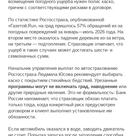
возмещения погодного ущерба нужен полис каско,
причем с соответствующими рисками в договоре.
По статистике Росгосстраха, опубликованной
«Газетой.Ru», на град пришлось 57% обращений из-за
погодных повреждений за январь—июль 2026 года. На
втором месте оказалось падение деревьев из-за ветра,
на третьем — подтопления. Страховщик отмечает, что
ущерб в таких случаях может достигать шести- и
семизначных сумм.
Начальник управления выплат по автострахованию
Росгосстраха Людмила Юсова рекомендует выбирать
каско с покрытием стихийных бедствий. Урезанные
программы могут не включать град, наводнение
или
другие природные явления. Это не формальность: Банк
России напоминает, что страховщик обязан платить
только тогда, когда конкретный риск предусмотрен
договором и клиент выполнил установленные им
обязанности.
Если автомобиль оказался в воде, заводить двигатель
не стоит. Попытка запуска после затопления способна