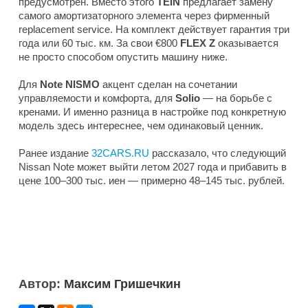
предусмотрен. Вместо этого
TEIN
предлагает замену
самого амортизаторного элемента через фирменный
replacement service. На комплект действует гарантия три
года или 60 тыс. км. За свои €800
FLEX Z
оказывается
не просто способом опустить машину ниже.
Для
Note NISMO
акцент сделан на сочетании
управляемости и комфорта, для
Solio
— на борьбе с
кренами. И именно разница в настройке под конкретную
модель здесь интереснее, чем одинаковый ценник.
Ранее издание
32CARS.RU
рассказало, что следующий
Nissan Note может выйти летом 2027 года и прибавить в
цене 100–300 тыс. иен — примерно 48–145 тыс. рублей.
Автор:
Максим Гришечкин