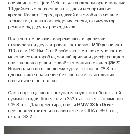
сохранил цвет Fjord Metallic, установлены оригинальные
13-дюймовые легкосплавные диски и спортивные
кресла Recaro. Перед продажей автомобилю меняли
термостат, шланги охлаждения, свечи, аккумулятор,
ремни и ряд других расходников.
Под капотом никаких современных сюрпризов:
атмосферная двухлитровая «четверка»
M10
развивает
110 л.с. и 152 Нм. С ней работают четырехступенчатая
механическая коробка, задний привод и дифференциал
повышенного трения. Новой эта машина стоила $9620.
Номинально по нынешнему курсу это около €8,3 тыс.,
однако такое сравнение без поправки на инфляцию
почти ничего не говорит.
Carscoops оценивает покупательную способность той
суммы сегодня более чем в $53 тыс., то есть примерно
€45,8 тыс. Для ориентира, новый
BMW 330i xDrive
сейчас действительно начинается в США с $50 тыс.,
около €43,2 тыс.