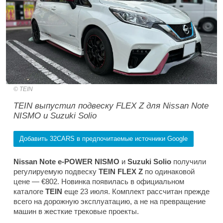
TEIN
TEIN выпустил подвеску FLEX Z для Nissan Note
NISMO и Suzuki Solio
Добавить 32CARS в предпочитаемые источники Google
Nissan Note e-POWER NISMO
и
Suzuki Solio
получили
регулируемую подвеску
TEIN
FLEX Z
по одинаковой
цене — €802. Новинка появилась в официальном
каталоге
TEIN
еще 23 июля. Комплект рассчитан прежде
всего на дорожную эксплуатацию, а не на превращение
машин в жесткие трековые проекты.