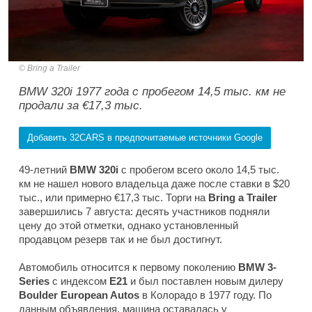
Bring a Trailer
BMW 320i 1977 года с пробегом 14,5 тыс. км не
продали за €17,3 тыс.
Добавить 32CARS в предпочитаемые источники Google
49-летний
BMW 320i
с пробегом всего около 14,5 тыс.
км не нашел нового владельца даже после ставки в $20
тыс., или примерно €17,3 тыс. Торги на
Bring a Trailer
завершились 7 августа: десять участников подняли
цену до этой отметки, однако установленный
продавцом резерв так и не был достигнут.
Автомобиль относится к первому поколению
BMW 3-
Series
с индексом
E21
и был поставлен новым дилеру
Boulder European Autos
в Колорадо в 1977 году. По
данным объявления, машина оставалась у