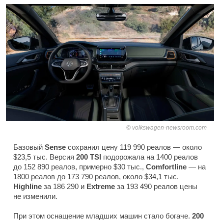
volkswagen-newsroom.com
Базовый
Sense
сохранил цену 119 990 реалов — около
$23,5 тыс. Версия
200 TSI
подорожала на 1400 реалов
до 152 890 реалов, примерно $30 тыс.,
Comfortline
— на
1800 реалов до 173 790 реалов, около $34,1 тыс.
Highline
за 186 290 и
Extreme
за 193 490 реалов цены
не изменили.
При этом оснащение младших машин стало богаче.
200