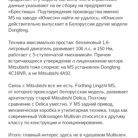
данные указывают на ее сборку на предприятии
«Брестмаш». Подтверждения производства именно
M5 на заводе «Юнисон» найти не удалось; «Юнисон»
действительно выпускает в Белоруссии другие модели
Dongfeng.
Техника максимально простая: бензиновый 1,6-
литровый двигатель развивает 106 л.с. и 150 Нм,
работает с 5-ступенчатой «механикой». Причем
встречающееся утверждение о лицензионном моторе
Mitsubishi тоже спорное: на M5 установлен Dongfeng
4C16NR, а не Mitsubishi 4A92.
Связь с Mitsubishi все же есть. Forthing Lingzhi M5,
от которого происходит белорусская модель, развивает
архитектуру старой Mitsubishi Delica. Поэтому
сравнение с Delica уместно. У M5 задний привод,
механическая коробка и утилитарная техника, тогда как
современный Volkswagen Multivan относится к другому
классу по конструкции и позиционированию.
Итого: главный интерес здесь не в «дешевом Multivan»,