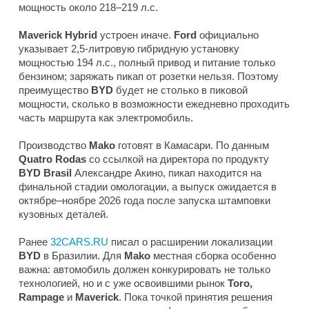
мощность около 218–219 л.с.
Maverick Hybrid
устроен иначе.
Ford
официально
указывает 2,5-литровую гибридную установку
мощностью 194 л.с., полный привод и питание только
бензином; заряжать пикап от розетки нельзя. Поэтому
преимущество
BYD
будет не столько в пиковой
мощности, сколько в возможности ежедневно проходить
часть маршрута как электромобиль.
Производство
Mako
готовят в Камасари. По данным
Quatro Rodas
со ссылкой на директора по продукту
BYD Brasil
Александре Акино, пикап находится на
финальной стадии омологации, а выпуск ожидается в
октябре–ноябре 2026 года после запуска штамповки
кузовных деталей.
Ранее
32CARS.RU
писал о расширении локализации
BYD
в Бразилии. Для
Mako
местная сборка особенно
важна: автомобиль должен конкурировать не только
технологией, но и с уже освоившими рынок
Toro,
Rampage
и
Maverick
. Пока точкой принятия решения