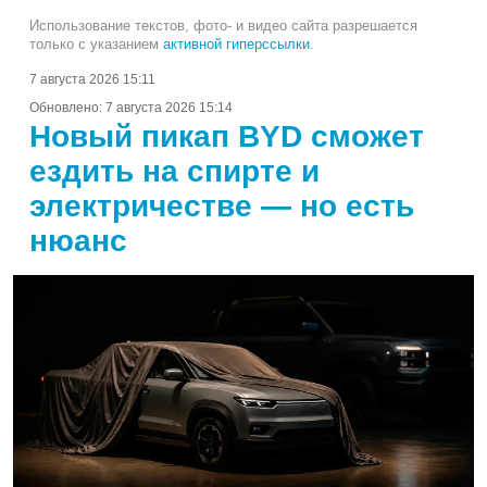
Использование текстов, фото- и видео сайта разрешается
только с указанием
активной гиперссылки
.
7 августа 2026 15:11
Обновлено:
7 августа 2026 15:14
Новый пикап BYD сможет
ездить на спирте и
электричестве — но есть
нюанс