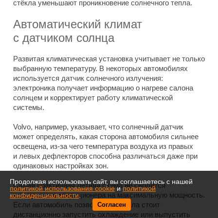
стёкла уменьшают проникновение солнечного тепла.
Автоматический климат
с датчиком солнца
Развитая климатическая установка учитывает не только
выбранную температуру. В некоторых автомобилях
используется датчик солнечного излучения:
электроника получает информацию о нагреве салона
солнцем и корректирует работу климатической
системы.
Volvo, например, указывает, что солнечный датчик
может определять, какая сторона автомобиля сильнее
освещена, из-за чего температура воздуха из правых
и левых дефлекторов способна различаться даже при
одинаковых настройках зон.
Продолжая использовать сайт, вы соглашаетесь с нашей
Самая практичная летняя схема не сводится
политикой использования cookie
и
политикой
к включению кондиционера на максимальную мощность.
конфиденциальности
.
Если автомобиль позволяет, сначала стоит
Согласен
дистанционно запустить охлаждение или выпустить