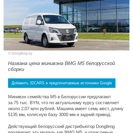
Dongfeng.by
Названа цена минивэна BMG M5 белорусской
сборки
Добавить 32CARS в предпочитаемые источники Google
Минивэн семейства M5 в Белоруссии предлагают
за 75 тыс. BYN, что по актуальному курсу составляет
около 2,07 млн рублей. Машина имеет семь мест, длину
5135 мм, колесную базу 3000 мм и задний привод.
Действующий белорусский дистрибьютор Dongfeng
продвигает эту модель как BMG M5, а отраслевые