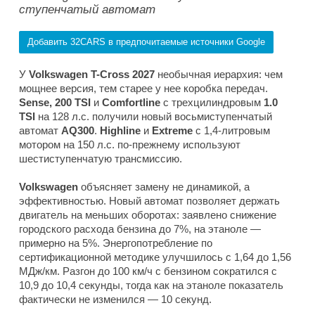
ступенчатый автомат
Добавить 32CARS в предпочитаемые источники Google
У
Volkswagen T-Cross 2027
необычная иерархия: чем
мощнее версия, тем старее у нее коробка передач.
Sense, 200 TSI
и
Comfortline
с трехцилиндровым
1.0
TSI
на 128 л.с. получили новый восьмиступенчатый
автомат
AQ300
.
Highline
и
Extreme
с 1,4-литровым
мотором на 150 л.с. по-прежнему используют
шестиступенчатую трансмиссию.
Volkswagen
объясняет замену не динамикой, а
эффективностью. Новый автомат позволяет держать
двигатель на меньших оборотах: заявлено снижение
городского расхода бензина до 7%, на этаноле —
примерно на 5%. Энергопотребление по
сертификационной методике улучшилось с 1,64 до 1,56
МДж/км. Разгон до 100 км/ч с бензином сократился с
10,9 до 10,4 секунды, тогда как на этаноле показатель
фактически не изменился — 10 секунд.