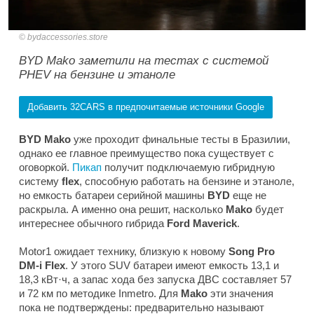
bydaccessories.store
BYD Mako заметили на тестах с системой
PHEV на бензине и этаноле
Добавить 32CARS в предпочитаемые источники Google
BYD Mako
уже проходит финальные тесты в Бразилии,
однако ее главное преимущество пока существует с
оговоркой.
Пикап
получит подключаемую гибридную
систему
flex
, способную работать на бензине и этаноле,
но емкость батареи серийной машины
BYD
еще не
раскрыла. А именно она решит, насколько
Mako
будет
интереснее обычного гибрида
Ford Maverick
.
Motor1
ожидает технику, близкую к новому
Song Pro
DM-i Flex
. У этого SUV батареи имеют емкость 13,1 и
18,3 кВт·ч, а запас хода без запуска ДВС составляет 57
и 72 км по методике Inmetro. Для
Mako
эти значения
пока не подтверждены: предварительно называют