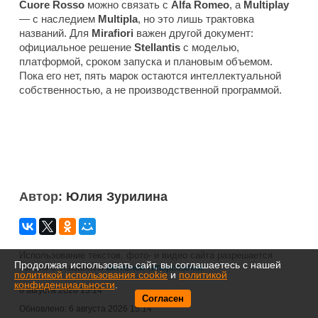
Cuore Rosso
можно связать с
Alfa Romeo
, а
Multiplay
— с наследием
Multipla
, но это лишь трактовка
названий. Для
Mirafiori
важен другой документ:
официальное решение
Stellantis
с моделью,
платформой, сроком запуска и плановым объемом.
Пока его нет, пять марок остаются интеллектуальной
собственностью, а не производственной программой.
Автор:
Юлия Зурилина
Использование текстов, фото- и видео сайта разрешается
Продолжая использовать сайт, вы соглашаетесь с нашей
только с указанием
активной гиперссылки
.
политикой использования cookie
и
политикой
конфиденциальности
.
6 августа 2026 15:14
Согласен
Обновлено:
6 августа 2026 15:14