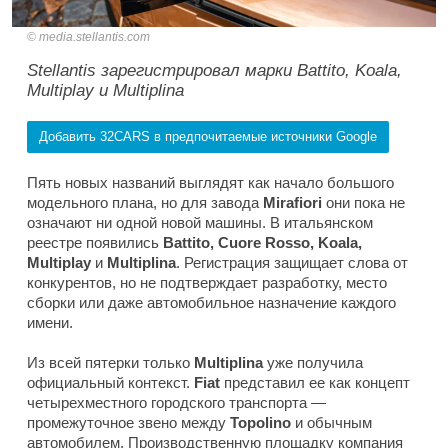
media.stellantis.com
Stellantis зарегистрировал марки Battito, Koala,
Multiplay и Multiplina
Добавить 32CARS в предпочитаемые источники Google
Пять новых названий выглядят как начало большого
модельного плана, но для завода
Mirafiori
они пока не
означают ни одной новой машины. В итальянском
реестре появились
Battito, Cuore Rosso, Koala,
Multiplay
и
Multiplina
. Регистрация защищает слова от
конкурентов, но не подтверждает разработку, место
сборки или даже автомобильное назначение каждого
имени.
Из всей пятерки только
Multiplina
уже получила
официальный контекст.
Fiat
представил ее как концепт
четырехместного городского транспорта —
промежуточное звено между
Topolino
и обычным
автомобилем. Производственную площадку компания