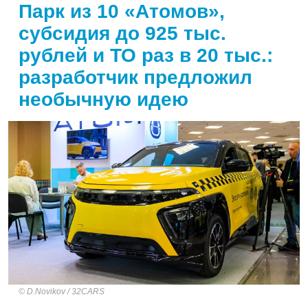
Парк из 10 «Атомов»,
субсидия до 925 тыс.
рублей и ТО раз в 20 тыс.:
разработчик предложил
необычную идею
D.Novikov / 32CARS