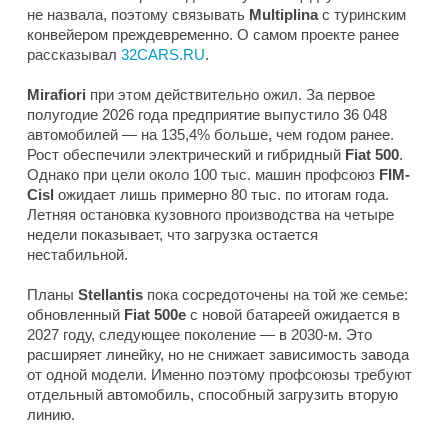
не назвала, поэтому связывать
Multiplina
с туринским
конвейером преждевременно. О самом проекте ранее
рассказывал
32CARS.RU
.
Mirafiori
при этом действительно ожил. За первое
полугодие 2026 года предприятие выпустило 36 048
автомобилей — на 135,4% больше, чем годом ранее.
Рост обеспечили электрический и гибридный
Fiat 500
.
Однако при цели около 100 тыс. машин профсоюз
FIM-
Cisl
ожидает лишь примерно 80 тыс. по итогам года.
Летняя остановка кузовного производства на четыре
недели показывает, что загрузка остается
нестабильной.
Планы
Stellantis
пока сосредоточены на той же семье:
обновленный
Fiat 500e
с новой батареей ожидается в
2027 году, следующее поколение — в 2030-м. Это
расширяет линейку, но не снижает зависимость завода
от одной модели. Именно поэтому профсоюзы требуют
отдельный автомобиль, способный загрузить вторую
линию.