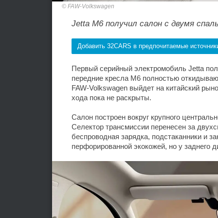
FAW-Volkswagen
Jetta M6 получил салон с двумя сп
Добавить 32CARS в предпочитаемые источник
Первый серийный электромобиль Jetta по
передние кресла M6 полностью откидываю
FAW-Volkswagen выйдет на китайский рынок
хода пока не раскрыты.
Салон построен вокруг крупного централь
Селектор трансмиссии перенесен за двух
беспроводная зарядка, подстаканники и з
перфорированной экокожей, но у заднего д