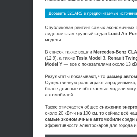
Добавить 32CARS в предпочитаемые источник
Опубликован рейтинг самых экономичных 
лидером стал крупный седан
Lucid Air Pur
модели.
В список также вошли
Mercedes-Benz CL
(12,9), а также
Tesla Model 3
,
Renault Twin
Model Y
— все с показателями около 13 кВт
Результаты показывают, что
размер авто
Существенную роль играют аэродинамика, 
более длинные и обтекаемые модели могу
автомобилей.
Также отмечается общее
снижение энерг
около 20 кВт-ч на 100 км, то сейчас всё ч
самые экономичные автомобили
среди 
эффективности электрокаров для города и