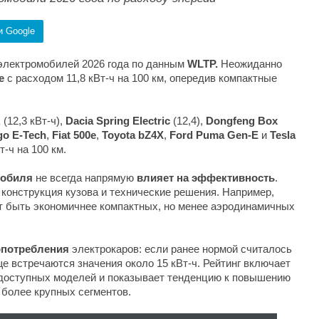
и Google
электромобилей 2026 года по данным
WLTP.
Неожиданно
e
с расходом 11,8 кВт-ч на 100 км, опередив компактные
A
(12,3 кВт-ч),
Dacia Spring Electric
(12,4),
Dongfeng Box
go E-Tech
,
Fiat 500e
,
Toyota bZ4X
,
Ford Puma Gen-E
и
Tesla
-ч на 100 км.
мобиля
не всегда напрямую
влияет на эффективность
.
конструкция кузова и технические решения. Например,
т быть экономичнее компактных, но менее аэродинамичных
опотребления
электрокаров: если ранее нормой считалось
аще встречаются значения около 15 кВт-ч. Рейтинг включает
доступных моделей и показывает тенденцию к повышению
 более крупных сегментов.