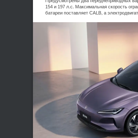
Предусмотрены два переднеприводных вар
154 и 197 л.с. Максимальная скорость огра
батареи поставляет CALB, а электродвигат