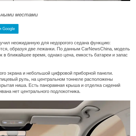
альными местами
и Google
лучил неожиданную для недорогого седана функцию:
тся, образуя две лежанки. По данным CarNewsChina, модель
 в ближайшее время, однако цена, емкость батареи и запас
ного экрана и небольшой цифровой приборной панели.
спицевый руль, на центральном тоннеле расположены
акрытая ниша. Есть панорамная крыша и отделка сидений
ивана нет центрального подлокотника.