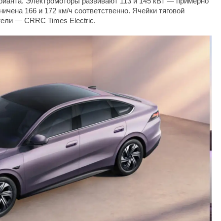
ианта. Электромоторы развивают 113 и 145 кВт — примерно
ничена 166 и 172 км/ч соответственно. Ячейки тяговой
ели — CRRC Times Electric.