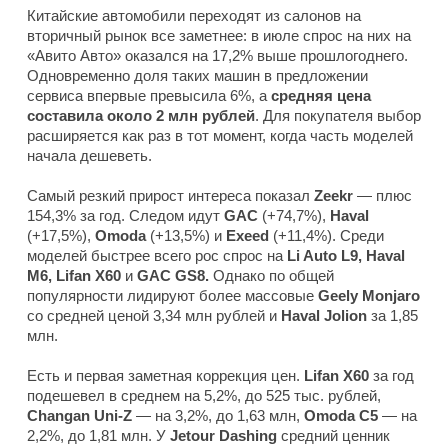
Китайские автомобили переходят из салонов на
вторичный рынок все заметнее: в июле спрос на них на
«Авито Авто» оказался на 17,2% выше прошлогоднего.
Одновременно доля таких машин в предложении
сервиса впервые превысила 6%, а
средняя цена
составила около 2 млн рублей
. Для покупателя выбор
расширяется как раз в тот момент, когда часть моделей
начала дешеветь.
Самый резкий прирост интереса показал
Zeekr
— плюс
154,3% за год. Следом идут
GAC
(+74,7%),
Haval
(+17,5%),
Omoda
(+13,5%) и
Exeed
(+11,4%). Среди
моделей быстрее всего рос спрос на
Li Auto L9, Haval
M6, Lifan X60
и
GAC GS8.
Однако по общей
популярности лидируют более массовые
Geely Monjaro
со средней ценой 3,34 млн рублей и
Haval Jolion
за 1,85
млн.
Есть и первая заметная коррекция цен.
Lifan X60
за год
подешевел в среднем на 5,2%, до 525 тыс. рублей,
Changan Uni-Z
— на 3,2%, до 1,63 млн,
Omoda C5
— на
2,2%, до 1,81 млн. У
Jetour Dashing
средний ценник