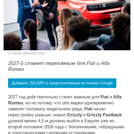
media.stellantis.com
2027-й станет переломным для Fiat и Alfa
Romeo
Добавить 32CARS в предпочитаемые источники Google
2027 год действительно станет важным для
Fiat
и
Alfa
Romeo
, но не потому, что обе марки одновременно
заменят половину модельного ряда.
Fiat
начал
перестройку раньше: новые
Grizzly
и
Grizzly Fastback
длиной менее 4,5 м должны выйти в Европе уже во
второй половине 2026 года с бензиновыми, гибридными
и электрическими силовыми установками.