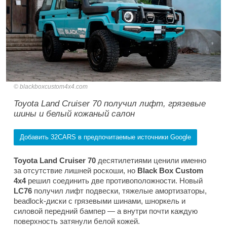
blackboxcustom4x4.com
Toyota Land Cruiser 70 получил лифт, грязевые
шины и белый кожаный салон
Добавить 32CARS в предпочитаемые источники Google
Toyota Land Cruiser 70
десятилетиями ценили именно
за отсутствие лишней роскоши, но
Black Box Custom
4x4
решил соединить две противоположности. Новый
LC76
получил лифт подвески, тяжелые амортизаторы,
beadlock-диски с грязевыми шинами, шноркель и
силовой передний бампер — а внутри почти каждую
поверхность затянули белой кожей.