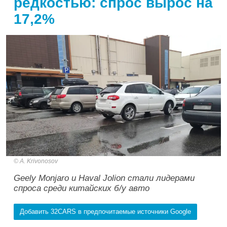
редкостью: спрос вырос на
17,2%
A. Krivonosov
Geely Monjaro и Haval Jolion стали лидерами
спроса среди китайских б/у авто
Добавить 32CARS в предпочитаемые источники Google