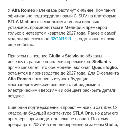
У
Alfa Romeo
календарь растянут сильнее. Компания
официально подтвердила новый C-SUV на платформе
STLA Medium
с несколькими типами силовых
установок, производством в Мельфи и премьерой
только в четвертом квартале 2027 года. Ранее о самой
модели рассказывал
32CARS.RU
; тогда точного срока
еще не было.
При этом нынешние
Giulia
и
Stelvio
не обязаны
исчезнуть раньше появления преемников.
Stellantis
прямо заявляет, что обе модели, включая
Quadrifoglio
,
останутся в производстве до 2027 года. Для D-сегмента
Alfa Romeo
пока лишь изучает будущие
многоэнергетические решения с гибридными и
электрическими версиями и обещает раскрыть детали
позднее.
Еще один подтвержденный проект — новый хэтчбек C-
класса на будущей архитектуре
STLA One
, но даты его
премьеры производитель пока не назвал. Поэтому
превращать 2027-й в год одновременной замены
Giulia
,