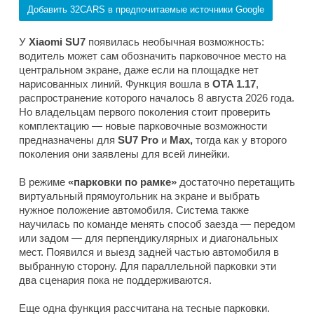
Добавить 32CARS в предпочитаемые источники Google
У
Xiaomi SU7
появилась необычная возможность:
водитель может сам обозначить парковочное место на
центральном экране, даже если на площадке нет
нарисованных линий. Функция вошла в
OTA 1.17
,
распространение которого началось 8 августа 2026 года.
Но владельцам первого поколения стоит проверить
комплектацию — новые парковочные возможности
предназначены для
SU7 Pro
и
Max,
тогда как у второго
поколения они заявлены для всей линейки.
В режиме
«парковки по рамке»
достаточно перетащить
виртуальный прямоугольник на экране и выбрать
нужное положение автомобиля. Система также
научилась по команде менять способ заезда — передом
или задом — для перпендикулярных и диагональных
мест. Появился и выезд задней частью автомобиля в
выбранную сторону. Для параллельной парковки эти
два сценария пока не поддерживаются.
Еще одна функция рассчитана на тесные парковки.