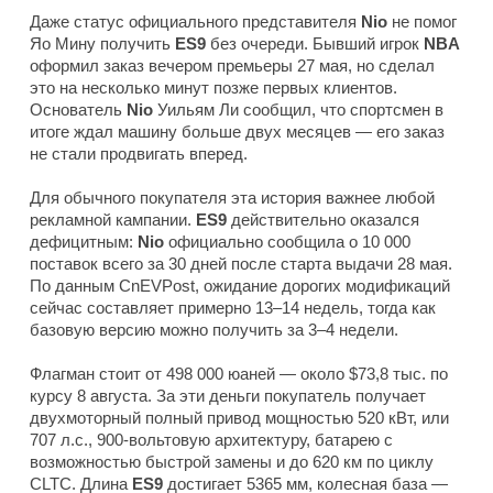
Даже статус официального представителя
Nio
не помог
Яо Мину получить
ES9
без очереди. Бывший игрок
NBA
оформил заказ вечером премьеры 27 мая, но сделал
это на несколько минут позже первых клиентов.
Основатель
Nio
Уильям Ли сообщил, что спортсмен в
итоге ждал машину больше двух месяцев — его заказ
не стали продвигать вперед.
Для обычного покупателя эта история важнее любой
рекламной кампании.
ES9
действительно оказался
дефицитным:
Nio
официально сообщила о 10 000
поставок всего за 30 дней после старта выдачи 28 мая.
По данным
CnEVPost
, ожидание дорогих модификаций
сейчас составляет примерно 13–14 недель, тогда как
базовую версию можно получить за 3–4 недели.
Флагман стоит от 498 000 юаней — около $73,8 тыс. по
курсу 8 августа. За эти деньги покупатель получает
двухмоторный полный привод мощностью 520 кВт, или
707 л.с., 900-вольтовую архитектуру, батарею с
возможностью быстрой замены и до 620 км по циклу
CLTC. Длина
ES9
достигает 5365 мм, колесная база —