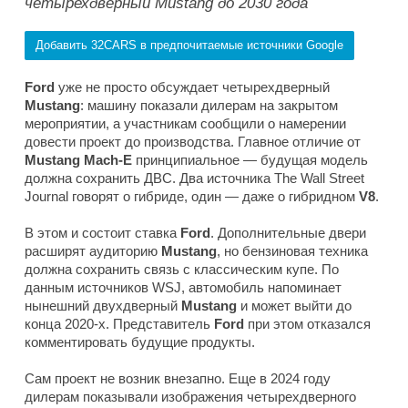
четырехдверный Mustang до 2030 года
Добавить 32CARS в предпочитаемые источники Google
Ford
уже не просто обсуждает четырехдверный
Mustang
: машину показали дилерам на закрытом
мероприятии, а участникам сообщили о намерении
довести проект до производства. Главное отличие от
Mustang Mach-E
принципиальное — будущая модель
должна сохранить ДВС. Два источника
The Wall Street
Journal
говорят о гибриде, один — даже о гибридном
V8
.
В этом и состоит ставка
Ford
. Дополнительные двери
расширят аудиторию
Mustang
, но бензиновая техника
должна сохранить связь с классическим купе. По
данным источников
WSJ
, автомобиль напоминает
нынешний двухдверный
Mustang
и может выйти до
конца 2020-х. Представитель
Ford
при этом отказался
комментировать будущие продукты.
Сам проект не возник внезапно. Еще в 2024 году
дилерам показывали изображения четырехдверного