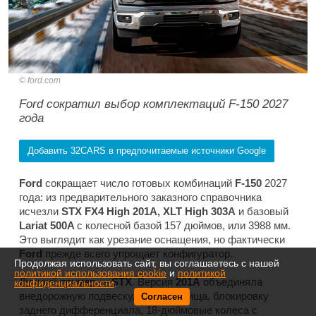
ford.com
Ford сократил выбор комплектаций F-150 2027
года
Добавить 32CARS в предпочитаемые источники Google
Ford
сокращает число готовых комбинаций
F-150
2027
года: из предварительного заказного справочника
исчезли
STX FX4 High 201A, XLT High 303A
и базовый
Lariat 500A
с колесной базой 157 дюймов, или 3988 мм.
Это выглядит как урезание оснащения, но фактически
Ford
прежде всего упрощает конфигуратор.
Продолжая использовать сайт, вы соглашаетесь с нашей
политикой использования cookie
и
политикой
Лучший пример —
STX
. Версия
201A
объединяла
конфиденциальности
.
внедорожную подвеску, защиту днища, блокировку
Согласен
заднего дифференциала, 18-дюймовые колеса с