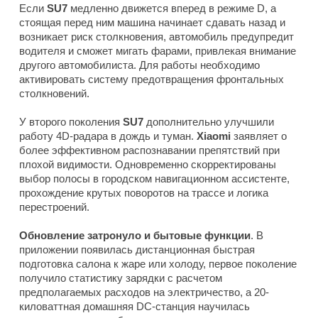
Если
SU7
медленно движется вперед в режиме D, а
стоящая перед ним машина начинает сдавать назад и
возникает риск столкновения, автомобиль предупредит
водителя и сможет мигать фарами, привлекая внимание
другого автомобилиста. Для работы необходимо
активировать систему предотвращения фронтальных
столкновений.
У второго поколения
SU7
дополнительно улучшили
работу 4D-радара в дождь и туман.
Xiaomi
заявляет о
более эффективном распознавании препятствий при
плохой видимости. Одновременно скорректированы
выбор полосы в городском навигационном ассистенте,
прохождение крутых поворотов на трассе и логика
перестроений.
Обновление затронуло и бытовые функции
. В
приложении появилась дистанционная быстрая
подготовка салона к жаре или холоду, первое поколение
получило статистику зарядки с расчетом
предполагаемых расходов на электричество, а 20-
киловаттная домашняя DC-станция научилась