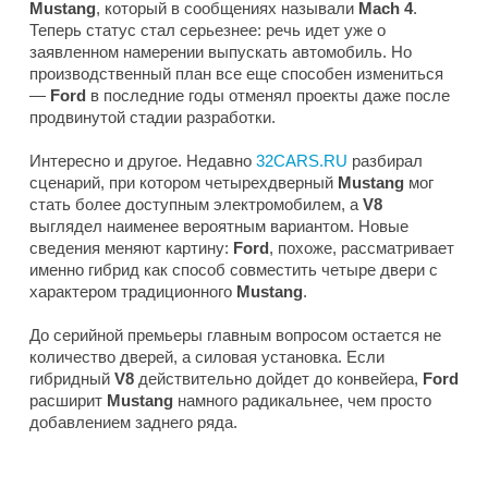
Mustang
, который в сообщениях называли
Mach 4
.
Теперь статус стал серьезнее: речь идет уже о
заявленном намерении выпускать автомобиль. Но
производственный план все еще способен измениться
—
Ford
в последние годы отменял проекты даже после
продвинутой стадии разработки.
Интересно и другое. Недавно
32CARS.RU
разбирал
сценарий, при котором четырехдверный
Mustang
мог
стать более доступным электромобилем, а
V8
выглядел наименее вероятным вариантом. Новые
сведения меняют картину:
Ford
, похоже, рассматривает
именно гибрид как способ совместить четыре двери с
характером традиционного
Mustang
.
До серийной премьеры главным вопросом остается не
количество дверей, а силовая установка. Если
гибридный
V8
действительно дойдет до конвейера,
Ford
расширит
Mustang
намного радикальнее, чем просто
добавлением заднего ряда.