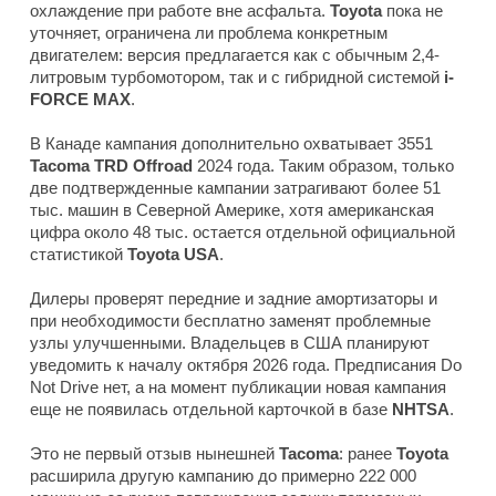
охлаждение при работе вне асфальта.
Toyota
пока не
уточняет, ограничена ли проблема конкретным
двигателем: версия предлагается как с обычным 2,4-
литровым турбомотором, так и с гибридной системой
i-
FORCE MAX
.
В Канаде кампания дополнительно охватывает 3551
Tacoma TRD Offroad
2024 года. Таким образом, только
две подтвержденные кампании затрагивают более 51
тыс. машин в Северной Америке, хотя американская
цифра около 48 тыс. остается отдельной официальной
статистикой
Toyota USA
.
Дилеры проверят передние и задние амортизаторы и
при необходимости бесплатно заменят проблемные
узлы улучшенными. Владельцев в США планируют
уведомить к началу октября 2026 года. Предписания Do
Not Drive нет, а на момент публикации новая кампания
еще не появилась отдельной карточкой в базе
NHTSA
.
Это не первый отзыв нынешней
Tacoma
: ранее
Toyota
расширила другую кампанию до примерно 222 000