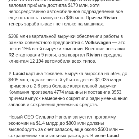
валовая прибыль достигла $179 млн, хотя
непосредственно автомобильное подразделение все
еще осталось в минусе на $36 млн. Причем
Rivian
теперь зарабатывает не только на машинах.
$308 млн квартальной выручки обеспечили работы в
рамках совместного предприятия с
Volkswagen
— это
почти 19% всей выручки компании. Внешние поставки
R2
стартовали 9 июня, а за квартал
Rivian
передала
клиентам 12 194 автомобиля всех типов.
У
Lucid
картина тяжелее. Выручка выросла на 56%, до
$405 млн, однако чистый убыток достиг $1,035 млрд —
примерно в 2,6 раза больше квартальной выручки.
Компания произвела 4774 машины и поставила 3953,
причем выпуск намеренно сократили ради уменьшения
запасов и сохранения денежных средств.
Новый CEO Сильвио Наполи запустил программу
экономии на $1,4 млрд: до $800 млн должны
высвободить за счет запасов, еще около $500 млн —
сокращением капитальных расходов. В июне
Lucid