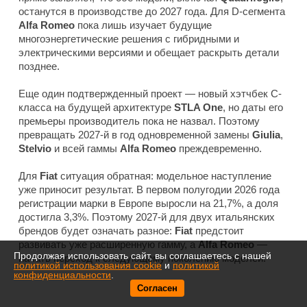
останутся в производстве до 2027 года. Для D-сегмента
Alfa Romeo
пока лишь изучает будущие
многоэнергетические решения с гибридными и
электрическими версиями и обещает раскрыть детали
позднее.
Еще один подтвержденный проект — новый хэтчбек C-
класса на будущей архитектуре
STLA One
, но даты его
премьеры производитель пока не назвал. Поэтому
превращать 2027-й в год одновременной замены
Giulia
,
Stelvio
и всей гаммы
Alfa Romeo
преждевременно.
Для
Fiat
ситуация обратная: модельное наступление
уже приносит результат. В первом полугодии 2026 года
регистрации марки в Европе выросли на 21,7%, а доля
достигла 3,3%. Поэтому 2027-й для двух итальянских
брендов будет означать разное:
Fiat
предстоит
развивать уже расширенную гамму, а
Alfa Romeo
—
Продолжая использовать сайт, вы соглашаетесь с нашей
начать переход к следующему поколению моделей.
политикой использования cookie
и
политикой
конфиденциальности
.
Согласен