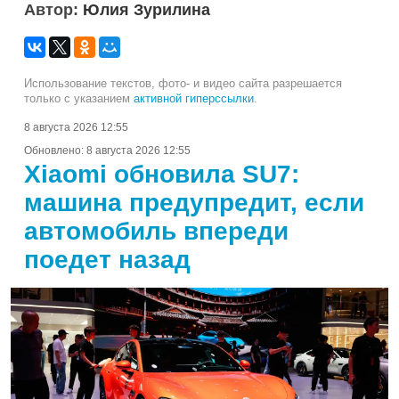
Автор:
Юлия Зурилина
Использование текстов, фото- и видео сайта разрешается
только с указанием
активной гиперссылки
.
8 августа 2026 12:55
Обновлено:
8 августа 2026 12:55
Xiaomi обновила SU7:
машина предупредит, если
автомобиль впереди
поедет назад