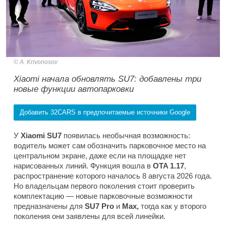
A. Krivonosov
Xiaomi начала обновлять SU7: добавлены три
новые функции автопарковки
Добавить 32CARS в предпочитаемые источники Google
У
Xiaomi SU7
появилась необычная возможность:
водитель может сам обозначить парковочное место на
центральном экране, даже если на площадке нет
нарисованных линий. Функция вошла в
OTA 1.17
,
распространение которого началось 8 августа 2026 года.
Но владельцам первого поколения стоит проверить
комплектацию — новые парковочные возможности
предназначены для
SU7 Pro
и
Max,
тогда как у второго
поколения они заявлены для всей линейки.