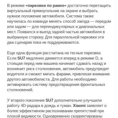
В режиме
«парковки по рамке»
достаточно перетащить
виртуальный прямоугольник на экране и выбрать
нужное положение автомобиля. Система также
научилась по команде менять способ заезда — передом
или задом — для перпендикулярных и диагональных
мест. Появился и выезд задней частью автомобиля в
выбранную сторону. Для параллельной парковки эти
два сценария пока не поддерживаются.
Еще одна функция рассчитана на тесные парковки.
Если
SU7
медленно движется вперед в режиме D, а
стоящая перед ним машина начинает сдавать назад и
возникает риск столкновения, автомобиль предупредит
водителя и сможет мигать фарами, привлекая внимание
другого автомобилиста. Для работы необходимо
активировать систему предотвращения фронтальных
столкновений.
У второго поколения
SU7
дополнительно улучшили
работу 4D-радара в дождь и туман.
Xiaomi
заявляет о
более эффективном распознавании препятствий при
плохой видимости. Одновременно скорректированы