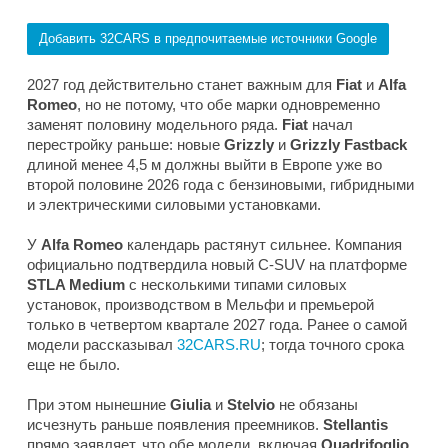
Добавить 32CARS в предпочитаемые источники Google
2027 год действительно станет важным для
Fiat
и
Alfa
Romeo
, но не потому, что обе марки одновременно
заменят половину модельного ряда.
Fiat
начал
перестройку раньше: новые
Grizzly
и
Grizzly Fastback
длиной менее 4,5 м должны выйти в Европе уже во
второй половине 2026 года с бензиновыми, гибридными
и электрическими силовыми установками.
У
Alfa Romeo
календарь растянут сильнее. Компания
официально подтвердила новый C-SUV на платформе
STLA Medium
с несколькими типами силовых
установок, производством в Мельфи и премьерой
только в четвертом квартале 2027 года. Ранее о самой
модели рассказывал
32CARS.RU
; тогда точного срока
еще не было.
При этом нынешние
Giulia
и
Stelvio
не обязаны
исчезнуть раньше появления преемников.
Stellantis
прямо заявляет, что обе модели, включая
Quadrifoglio
,