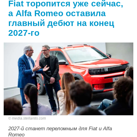
Fiat торопится уже сейчас,
а Alfa Romeo оставила
главный дебют на конец
2027-го
media.stellantis.com
2027-й станет переломным для Fiat и Alfa
Romeo