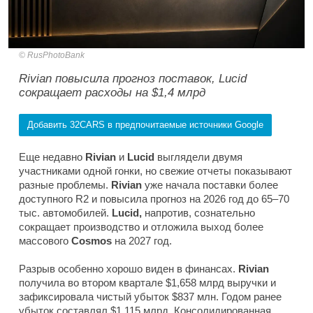
RusPhotoBank
Rivian повысила прогноз поставок, Lucid
сокращает расходы на $1,4 млрд
Добавить 32CARS в предпочитаемые источники Google
Еще недавно
Rivian
и
Lucid
выглядели двумя
участниками одной гонки, но свежие отчеты показывают
разные проблемы.
Rivian
уже начала поставки более
доступного R2 и повысила прогноз на 2026 год до 65–70
тыс. автомобилей.
Lucid,
напротив, сознательно
сокращает производство и отложила выход более
массового
Cosmos
на 2027 год.
Разрыв особенно хорошо виден в финансах.
Rivian
получила во втором квартале $1,658 млрд выручки и
зафиксировала чистый убыток $837 млн. Годом ранее
убыток составлял $1,115 млрд. Консолидированная