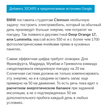
Добавить 32CARS в предпочитаемые источники Google
BMW
поставила студентам
Clemson
необычную
задачу: построить электромобиль, который за обычный
день произведет больше энергии, чем потратит на
поездку. Так появился двухместный
Deep Orange 17,
или Luminetta
, массой всего 550 кг и с более чем 1700
фотоэлектрическими ячейками прямо в кузовных
панелях.
Самая эффектная цифра требует оговорки. Для
Франкфурта, Мадрида, Мумбаи и Гринвилла команда
смоделировала ежедневную поездку на 20 км.
Солнечная система должна не только компенсировать
эту энергию, но и в среднем оставить запас еще
примерно на 50 км движения. То есть речь пока идет о
расчетном энергетическом балансе
при заданной
инсоляции, а не о подтвержденных 50 км
дополнительного пробега каждый день в любых
условиях.