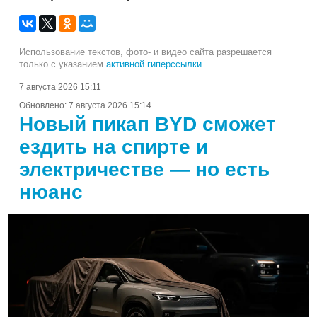
Использование текстов, фото- и видео сайта разрешается
только с указанием
активной гиперссылки
.
7 августа 2026 15:11
Обновлено:
7 августа 2026 15:14
Новый пикап BYD сможет
ездить на спирте и
электричестве — но есть
нюанс