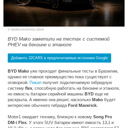
bydaccessories.store
BYD Mako заметили на тестах с системой
PHEV на бензине и этаноле
Добавить 32CARS в предпочитаемые источники Google
BYD Mako
уже проходит финальные тесты в Бразилии,
однако ее главное преимущество пока существует с
оговоркой.
Пикап
получит подключаемую гибридную
систему
flex
, способную работать на бензине и этаноле,
но емкость батареи серийной машины
BYD
еще не
раскрыла. А именно она решит, насколько
Mako
будет
интереснее обычного гибрида
Ford Maverick
.
Motor1
ожидает технику, близкую к новому
Song Pro
DM-i Flex
. У этого SUV батареи имеют емкость 13,1 и