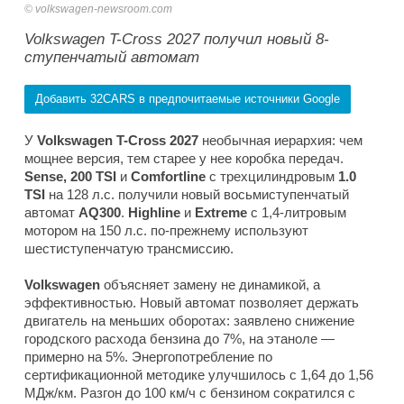
volkswagen-newsroom.com
Volkswagen T-Cross 2027 получил новый 8-
ступенчатый автомат
Добавить 32CARS в предпочитаемые источники Google
У
Volkswagen T-Cross 2027
необычная иерархия: чем
мощнее версия, тем старее у нее коробка передач.
Sense, 200 TSI
и
Comfortline
с трехцилиндровым
1.0
TSI
на 128 л.с. получили новый восьмиступенчатый
автомат
AQ300
.
Highline
и
Extreme
с 1,4-литровым
мотором на 150 л.с. по-прежнему используют
шестиступенчатую трансмиссию.
Volkswagen
объясняет замену не динамикой, а
эффективностью. Новый автомат позволяет держать
двигатель на меньших оборотах: заявлено снижение
городского расхода бензина до 7%, на этаноле —
примерно на 5%. Энергопотребление по
сертификационной методике улучшилось с 1,64 до 1,56
МДж/км. Разгон до 100 км/ч с бензином сократился с