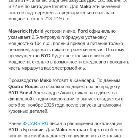
18,3 кВт·ч, а запас хода без запуска ДВС составляет 57
и 72 км по методике Inmetro. Для
Mako
эти значения
пока не подтверждены: предварительно называют
мощность около 218–219 л.с.
Maverick Hybrid
устроен иначе.
Ford
официально
указывает 2,5-литровую гибридную установку
мощностью 194 л.с., полный привод и питание только
бензином; заряжать пикап от розетки нельзя. Поэтому
преимущество
BYD
будет не столько в пиковой
мощности, сколько в возможности ежедневно проходить
часть маршрута как электромобиль.
Производство
Mako
готовят в Камасари. По данным
Quatro Rodas
со ссылкой на директора по продукту
BYD Brasil
Александре Акино, пикап находится на
финальной стадии омологации, а выпуск ожидается в
октябре–ноябре 2026 года после запуска штамповки
кузовных деталей.
Ранее
32CARS.RU
писал о расширении локализации
BYD
в Бразилии. Для
Mako
местная сборка особенно
важна: автомобиль должен конкурировать не только