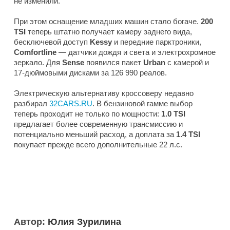
не изменили.
При этом оснащение младших машин стало богаче.
200
TSI
теперь штатно получает камеру заднего вида,
бесключевой доступ
Kessy
и передние парктроники,
Comfortline
— датчики дождя и света и электрохромное
зеркало. Для
Sense
появился пакет
Urban
с камерой и
17-дюймовыми дисками за 126 990 реалов.
Электрическую альтернативу кроссоверу недавно
разбирал
32CARS.RU
. В бензиновой гамме выбор
теперь проходит не только по мощности:
1.0 TSI
предлагает более современную трансмиссию и
потенциально меньший расход, а доплата за
1.4 TSI
покупает прежде всего дополнительные 22 л.с.
Автор:
Юлия Зурилина