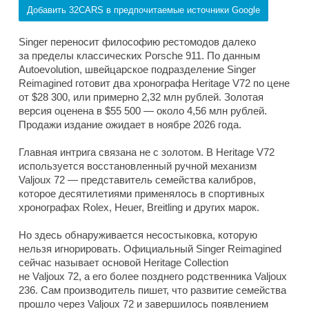
Добавить 32CARS в предпочитаемые источники Google
Singer переносит философию рестомодов далеко
за пределы классических Porsche 911. По данным
Autoevolution, швейцарское подразделение Singer
Reimagined готовит два хронографа Heritage V72 по цене
от $28 300, или примерно 2,32 млн рублей. Золотая
версия оценена в $55 500 — около 4,56 млн рублей.
Продажи издание ожидает в ноябре 2026 года.
Главная интрига связана не с золотом. В Heritage V72
используется восстановленный ручной механизм
Valjoux 72 — представитель семейства калибров,
которое десятилетиями применялось в спортивных
хронографах Rolex, Heuer, Breitling и других марок.
Но здесь обнаруживается несостыковка, которую
нельзя игнорировать. Официальный Singer Reimagined
сейчас называет основой Heritage Collection
не Valjoux 72, а его более позднего родственника Valjoux
236. Сам производитель пишет, что развитие семейства
прошло через Valjoux 72 и завершилось появлением