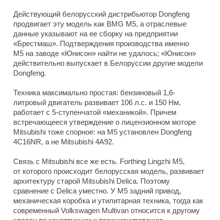
Действующий белорусский дистрибьютор Dongfeng
продвигает эту модель как BMG M5, а отраслевые
данные указывают на ее сборку на предприятии
«Брестмаш». Подтверждения производства именно
M5 на заводе «Юнисон» найти не удалось; «Юнисон»
действительно выпускает в Белоруссии другие модели
Dongfeng.
Техника максимально простая: бензиновый 1,6-
литровый двигатель развивает 106 л.с. и 150 Нм,
работает с 5-ступенчатой «механикой». Причем
встречающееся утверждение о лицензионном моторе
Mitsubishi тоже спорное: на M5 установлен Dongfeng
4C16NR, а не Mitsubishi 4A92.
Связь с Mitsubishi все же есть. Forthing Lingzhi M5,
от которого происходит белорусская модель, развивает
архитектуру старой Mitsubishi Delica. Поэтому
сравнение с Delica уместно. У M5 задний привод,
механическая коробка и утилитарная техника, тогда как
современный Volkswagen Multivan относится к другому