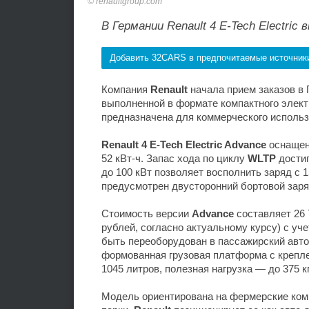
renaultgroup.com
В Германии Renault 4 E-Tech Electric
Добавить 32CARS в предпочитаемые источник
Компания
Renault
начала прием заказов в
выполненной в формате компактного элек
предназначена для коммерческого использ
Renault 4 E-Tech Electric Advance
оснащен
52 кВт-ч. Запас хода по циклу
WLTP
достиг
до 100 кВт позволяет восполнить заряд с 1
предусмотрен двусторонний бортовой заряд
Стоимость версии
Advance
составляет 26 
рублей, согласно актуальному курсу) с уче
быть переоборудован в пассажирский авто
формованная грузовая платформа с крепле
1045 литров, полезная нагрузка — до 375 кг
Модель ориентирована на фермерские комп