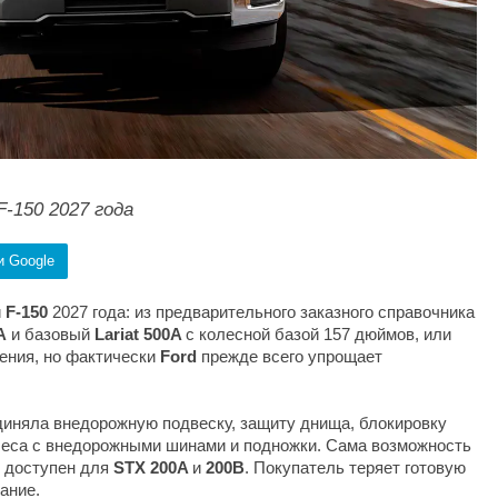
-150 2027 года
и Google
й
F-150
2027 года: из предварительного заказного справочника
A
и базовый
Lariat 500A
с колесной базой 157 дюймов, или
щения, но фактически
Ford
прежде всего упрощает
иняла внедорожную подвеску, защиту днища, блокировку
еса с внедорожными шинами и подножки. Сама возможность
я доступен для
STX 200A
и
200B
. Покупатель теряет готовую
ание.