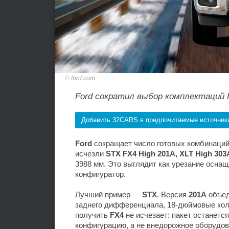
ford.com
Ford сократил выбор комплектаций F
Добавить 32CARS в предпочитаемые источник
Ford
сокращает число готовых комбинаци
исчезли
STX FX4 High 201A, XLT High 303
3988 мм. Это выглядит как урезание осна
конфигуратор.
Лучший пример —
STX
. Версия
201A
объед
заднего дифференциала, 18-дюймовые кол
получить
FX4
не исчезает: пакет останетс
конфигурацию, а не внедорожное оборудов