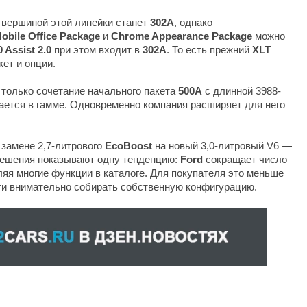
у вершиной этой линейки станет
302A
, однако
obile Office Package
и
Chrome Appearance Package
можно
0 Assist 2.0
при этом входит в
302A
. То есть прежний
XLT
ет и опции.
только сочетание начального пакета
500A
с длинной 3988-
ается в гамме. Одновременно компания расширяет для него
замене 2,7-литрового
EcoBoost
на новый 3,0-литровый V6 —
решения показывают одну тенденцию:
Ford
сокращает число
ляя многие функции в каталоге. Для покупателя это меньше
ти внимательно собирать собственную конфигурацию.