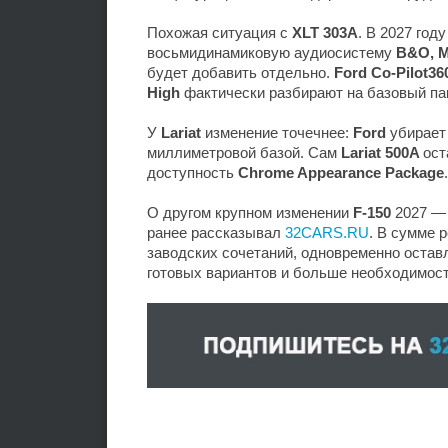
Похожая ситуация с
XLT 303A
. В 2027 год
восьмидинамиковую аудиосистему
B&O, M
будет добавить отдельно.
Ford Co-Pilot36
High
фактически разбирают на базовый пак
У
Lariat
изменение точечнее:
Ford
убирает 
миллиметровой базой. Сам
Lariat 500A
ост
доступность
Chrome Appearance Package
.
О другом крупном изменении
F-150
2027 — 
ранее рассказывал
32CARS.RU
. В сумме 
заводских сочетаний, одновременно остав
готовых вариантов и больше необходимос