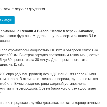
 вышел в версии фургона
и Google
 Германии на
Renault 4 E-Tech Electric
в версии
Advance
,
трического фургона. Модель получила сертификацию
N1
и
ования.
 электромотором мощностью 110 кВт и батареей емкостью
ает 409 км. Быстрая зарядка постоянным током мощностью
5 до 80 процентов за 30 минут. Для переменного тока
ник на 11 кВт.
790 евро (2,5 млн рублей) без НДС или 31 880 евро (3 млн
том налога. В отличие от легковой версии, фургон не может
мобиль. Вместо заднего ряда сидений установлена
ниями и перегородкой. Обьем багажного отсека достигает
.
ании, городские службы доставки, прокат и корпоративные