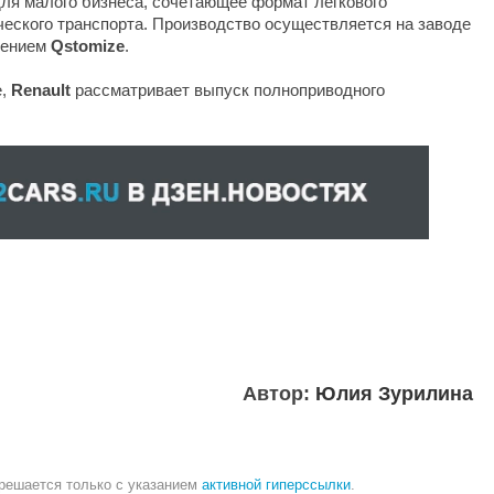
для малого бизнеса, сочетающее формат легкового
еского транспорта. Производство осуществляется на заводе
лением
Qstomize
.
е,
Renault
рассматривает выпуск полноприводного
Автор:
Юлия Зурилина
зрешается только с указанием
активной гиперссылки
.