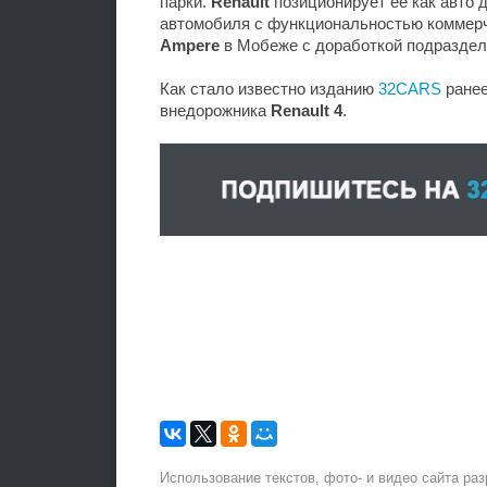
парки.
Renault
позиционирует ее как авто 
автомобиля с функциональностью коммерч
Ampere
в Мобеже с доработкой подразде
Как стало известно изданию
32CARS
ране
внедорожника
Renault 4
.
Использование текстов, фото- и видео сайта ра