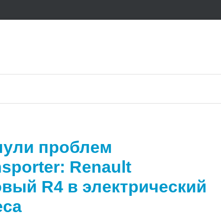
нули проблем
sporter: Renault
овый R4 в электрический
еса