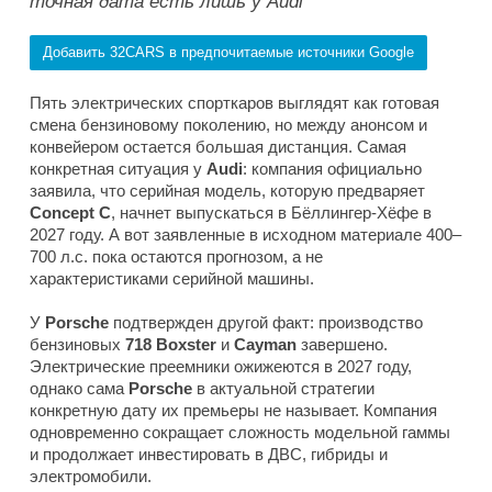
точная дата есть лишь у Audi
Добавить 32CARS в предпочитаемые источники Google
Пять электрических спорткаров выглядят как готовая
смена бензиновому поколению, но между анонсом и
конвейером остается большая дистанция. Самая
конкретная ситуация у
Audi
: компания официально
заявила, что серийная модель, которую предваряет
Concept C
, начнет выпускаться в Бёллингер-Хёфе в
2027 году. А вот заявленные в исходном материале 400–
700 л.с. пока остаются прогнозом, а не
характеристиками серийной машины.
У
Porsche
подтвержден другой факт: производство
бензиновых
718 Boxster
и
Cayman
завершено.
Электрические преемники ожижеются в 2027 году,
однако сама
Porsche
в актуальной стратегии
конкретную дату их премьеры не называет. Компания
одновременно сокращает сложность модельной гаммы
и продолжает инвестировать в ДВС, гибриды и
электромобили.