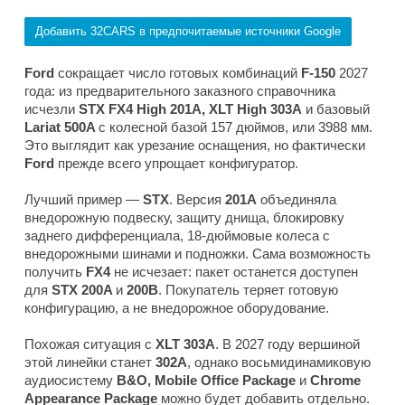
Добавить 32CARS в предпочитаемые источники Google
Ford
сокращает число готовых комбинаций
F-150
2027
года: из предварительного заказного справочника
исчезли
STX FX4 High 201A, XLT High 303A
и базовый
Lariat 500A
с колесной базой 157 дюймов, или 3988 мм.
Это выглядит как урезание оснащения, но фактически
Ford
прежде всего упрощает конфигуратор.
Лучший пример —
STX
. Версия
201A
объединяла
внедорожную подвеску, защиту днища, блокировку
заднего дифференциала, 18-дюймовые колеса с
внедорожными шинами и подножки. Сама возможность
получить
FX4
не исчезает: пакет останется доступен
для
STX 200A
и
200B
. Покупатель теряет готовую
конфигурацию, а не внедорожное оборудование.
Похожая ситуация с
XLT 303A
. В 2027 году вершиной
этой линейки станет
302A
, однако восьмидинамиковую
аудиосистему
B&O, Mobile Office Package
и
Chrome
Appearance Package
можно будет добавить отдельно.