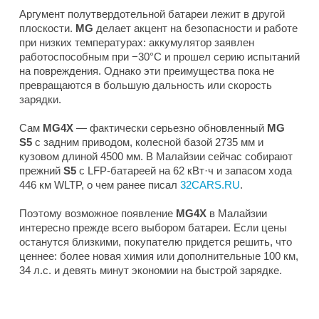
Аргумент полутвердотельной батареи лежит в другой
плоскости.
MG
делает акцент на безопасности и работе
при низких температурах: аккумулятор заявлен
работоспособным при −30°C и прошел серию испытаний
на повреждения. Однако эти преимущества пока не
превращаются в большую дальность или скорость
зарядки.
Сам
MG4X
— фактически серьезно обновленный
MG
S5
с задним приводом, колесной базой 2735 мм и
кузовом длиной 4500 мм. В Малайзии сейчас собирают
прежний
S5
с LFP-батареей на 62 кВт·ч и запасом хода
446 км WLTP, о чем ранее писал
32CARS.RU
.
Поэтому возможное появление
MG4X
в Малайзии
интересно прежде всего выбором батареи. Если цены
останутся близкими, покупателю придется решить, что
ценнее: более новая химия или дополнительные 100 км,
34 л.с. и девять минут экономии на быстрой зарядке.