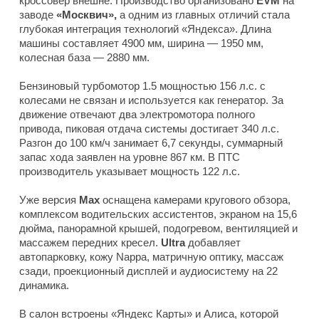
кроссовер внешне. Производство организовано
EVM
на
заводе
«Москвич»,
а одним из главных отличий стала
глубокая интеграция технологий «Яндекса». Длина
машины составляет 4900 мм, ширина — 1950 мм,
колесная база — 2880 мм.
Бензиновый турбомотор 1.5 мощностью 156 л.с. с
колесами не связан и используется как генератор. За
движение отвечают два электромотора полного
привода, пиковая отдача системы достигает 340 л.с.
Разгон до 100 км/ч занимает 6,7 секунды, суммарный
запас хода заявлен на уровне 867 км. В ПТС
производитель указывает мощность 122 л.с.
Уже версия
Max
оснащена камерами кругового обзора,
комплексом водительских ассистентов, экраном на 15,6
дюйма, панорамной крышей, подогревом, вентиляцией и
массажем передних кресел.
Ultra
добавляет
автопарковку, кожу Nappa, матричную оптику, массаж
сзади, проекционный дисплей и аудиосистему на 22
динамика.
В салон встроены «Яндекс Карты» и Алиса, которой