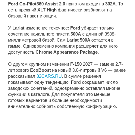
Ford Co-Pilot360 Assist 2.0
при этом входит в
302A
. То
есть прежний
XLT High
фактически разбирают на
базовый пакет и опции.
У
Lariat
изменение точечнее:
Ford
убирает только
сочетание начального пакета
500A
с длинной 3988-
миллиметровой базой. Сам
Lariat 500A
остается в
гамме. Одновременно компания расширяет для него
доступность
Chrome Appearance Package
.
О другом крупном изменении
F-150
2027 — замене 2,7-
литрового
EcoBoost
на новый 3,0-литровый V6 — ранее
рассказывал
32CARS.RU
. В сумме решения
показывают одну тенденцию:
Ford
сокращает число
заводских сочетаний, одновременно оставляя многие
функции в каталоге. Для покупателя это меньше
готовых вариантов и больше необходимости
внимательно собирать собственную конфигурацию.