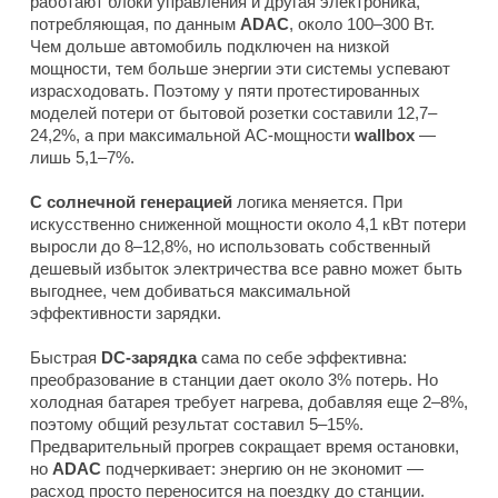
работают блоки управления и другая электроника,
потребляющая, по данным
ADAC
, около 100–300 Вт.
Чем дольше автомобиль подключен на низкой
мощности, тем больше энергии эти системы успевают
израсходовать. Поэтому у пяти протестированных
моделей потери от бытовой розетки составили 12,7–
24,2%, а при максимальной AC-мощности
wallbox
—
лишь 5,1–7%.
С солнечной генерацией
логика меняется. При
искусственно сниженной мощности около 4,1 кВт потери
выросли до 8–12,8%, но использовать собственный
дешевый избыток электричества все равно может быть
выгоднее, чем добиваться максимальной
эффективности зарядки.
Быстрая
DC-зарядка
сама по себе эффективна:
преобразование в станции дает около 3% потерь. Но
холодная батарея требует нагрева, добавляя еще 2–8%,
поэтому общий результат составил 5–15%.
Предварительный прогрев сокращает время остановки,
но
ADAC
подчеркивает: энергию он не экономит —
расход просто переносится на поездку до станции.