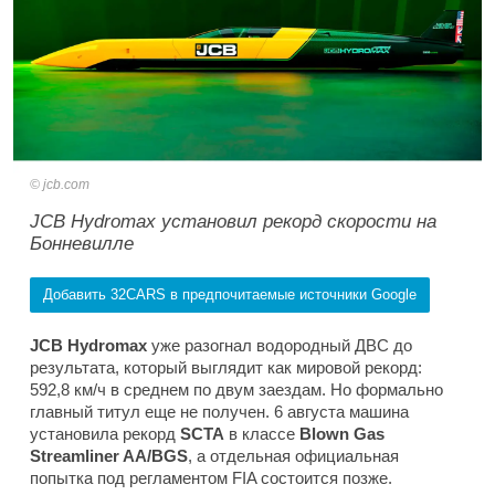
jcb.com
JCB Hydromax установил рекорд скорости на
Бонневилле
Добавить 32CARS в предпочитаемые источники Google
JCB Hydromax
уже разогнал водородный ДВС до
результата, который выглядит как мировой рекорд:
592,8 км/ч в среднем по двум заездам. Но формально
главный титул еще не получен. 6 августа машина
установила рекорд
SCTA
в классе
Blown Gas
Streamliner AA/BGS
, а отдельная официальная
попытка под регламентом FIA состоится позже.