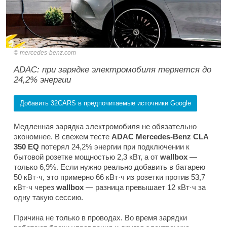
mercedes-benz.com
ADAC: при зарядке электромобиля теряется до
24,2% энергии
Добавить 32CARS в предпочитаемые источники Google
Медленная зарядка электромобиля не обязательно
экономнее. В свежем тесте
ADAC Mercedes-Benz CLA
350 EQ
потерял 24,2% энергии при подключении к
бытовой розетке мощностью 2,3 кВт, а от
wallbox
—
только 6,9%. Если нужно реально добавить в батарею
50 кВт·ч, это примерно 66 кВт·ч из розетки против 53,7
кВт·ч через
wallbox
— разница превышает 12 кВт·ч за
одну такую сессию.
Причина не только в проводах. Во время зарядки