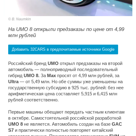
B. Naumkin
На UMO 8 открыли предзаказы по цене от 4,99
млн рублей
Добавить 32CARS в предпочитаемые источники Google
Российский бренд
UMO
открыл предзаказы на второй
автомобиль — полноприводный последовательный
гибрид
UMO 8.
За
Max
просят от 4,99 млн рублей, за
Ultra
— от 5,49 млн. Но обе суммы уже уменьшены на
государственную субсидию в 925 тыс. рублей: без нее
арифметическая цена составляет 5,915 и 6,415 млн
рублей соответственно.
Первые машины обещают передать частным клиентам
в октябре. Самостоятельной российской разработкой
UMO 8
не является. Автомобиль создан на базе
GAC
S7
и практически полностью повторяет китайский