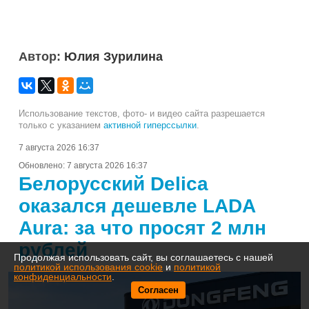
Автор:
Юлия Зурилина
Использование текстов, фото- и видео сайта разрешается
только с указанием
активной гиперссылки
.
7 августа 2026 16:37
Обновлено:
7 августа 2026 16:37
Белорусский Delica
оказался дешевле LADA
Aura: за что просят 2 млн
рублей
Продолжая использовать сайт, вы соглашаетесь с нашей
политикой использования cookie
и
политикой
конфиденциальности
.
Согласен