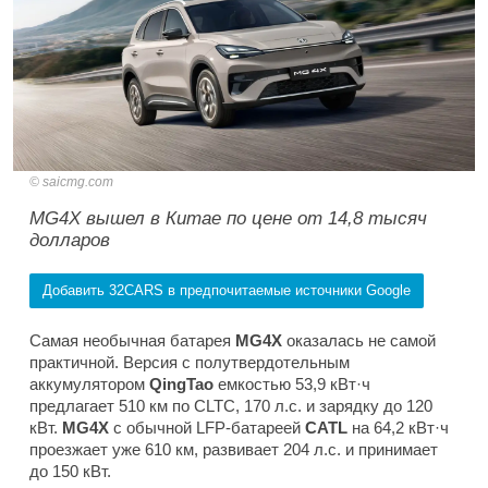
saicmg.com
MG4X вышел в Китае по цене от 14,8 тысяч
долларов
Добавить 32CARS в предпочитаемые источники Google
Самая необычная батарея
MG4X
оказалась не самой
практичной. Версия с полутвердотельным
аккумулятором
QingTao
емкостью 53,9 кВт·ч
предлагает 510 км по CLTC, 170 л.с. и зарядку до 120
кВт.
MG4X
с обычной LFP-батареей
CATL
на 64,2 кВт·ч
проезжает уже 610 км, развивает 204 л.с. и принимает
до 150 кВт.