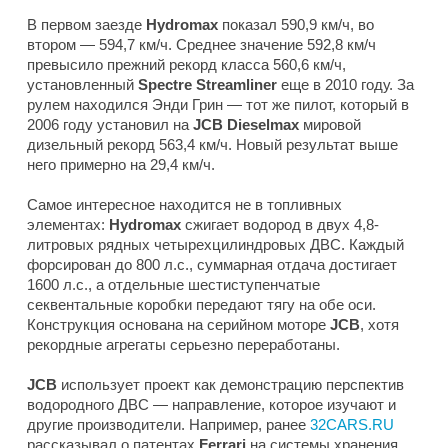
В первом заезде
Hydromax
показал 590,9 км/ч, во
втором — 594,7 км/ч. Среднее значение 592,8 км/ч
превысило прежний рекорд класса 560,6 км/ч,
установленный
Spectre Streamliner
еще в 2010 году. За
рулем находился Энди Грин — тот же пилот, который в
2006 году установил на
JCB Dieselmax
мировой
дизельный рекорд 563,4 км/ч. Новый результат выше
него примерно на 29,4 км/ч.
Самое интересное находится не в топливных
элементах:
Hydromax
сжигает водород в двух 4,8-
литровых рядных четырехцилиндровых ДВС. Каждый
форсирован до 800 л.с., суммарная отдача достигает
1600 л.с., а отдельные шестиступенчатые
секвентальные коробки передают тягу на обе оси.
Конструкция основана на серийном моторе
JCB
, хотя
рекордные агрегаты серьезно переработаны.
JCB
использует проект как демонстрацию перспектив
водородного ДВС — направление, которое изучают и
другие производители. Например, ранее
32CARS.RU
рассказывал о патентах
Ferrari
на системы хранения