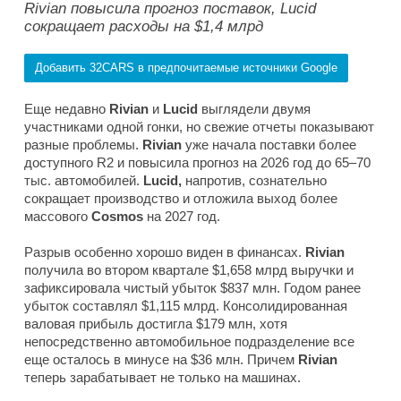
Rivian повысила прогноз поставок, Lucid
сокращает расходы на $1,4 млрд
Добавить 32CARS в предпочитаемые источники Google
Еще недавно
Rivian
и
Lucid
выглядели двумя
участниками одной гонки, но свежие отчеты показывают
разные проблемы.
Rivian
уже начала поставки более
доступного R2 и повысила прогноз на 2026 год до 65–70
тыс. автомобилей.
Lucid,
напротив, сознательно
сокращает производство и отложила выход более
массового
Cosmos
на 2027 год.
Разрыв особенно хорошо виден в финансах.
Rivian
получила во втором квартале $1,658 млрд выручки и
зафиксировала чистый убыток $837 млн. Годом ранее
убыток составлял $1,115 млрд. Консолидированная
валовая прибыль достигла $179 млн, хотя
непосредственно автомобильное подразделение все
еще осталось в минусе на $36 млн. Причем
Rivian
теперь зарабатывает не только на машинах.