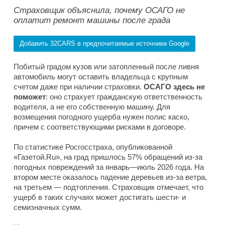
Страховщик объяснила, почему ОСАГО не
оплатит ремонт машины после града
Добавить 32CARS в предпочитаемые источники Google
Побитый градом кузов или затопленный после ливня
автомобиль могут оставить владельца с крупным
счетом даже при наличии страховки.
ОСАГО здесь не
поможет
: оно страхует гражданскую ответственность
водителя, а не его собственную машину. Для
возмещения погодного ущерба нужен полис каско,
причем с соответствующими рисками в договоре.
По статистике Росгосстраха, опубликованной
«Газетой.Ru», на град пришлось 57% обращений из-за
погодных повреждений за январь—июль 2026 года. На
втором месте оказалось падение деревьев из-за ветра,
на третьем — подтопления. Страховщик отмечает, что
ущерб в таких случаях может достигать шести- и
семизначных сумм.