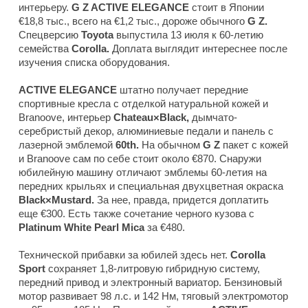
интерьеру.
G Z ACTIVE ELEGANCE
стоит в Японии
€18,8 тыс., всего на €1,2 тыс., дороже обычного
G Z.
Спецверсию
Toyota
выпустила 13 июля к 60-летию
семейства
Corolla.
Доплата выглядит интереснее после
изучения списка оборудования.
ACTIVE ELEGANCE
штатно получает передние
спортивные кресла с отделкой натуральной кожей и
Branoove, интерьер
Chateau×Black,
дымчато-
серебристый декор, алюминиевые педали и панель с
лазерной эмблемой
60th.
На обычном
G Z
пакет с кожей
и Branoove сам по себе стоит около €870. Снаружи
юбилейную машину отличают эмблемы 60-летия на
передних крыльях и специальная двухцветная окраска
Black×Mustard.
За нее, правда, придется доплатить
еще €300. Есть также сочетание черного кузова с
Platinum White Pearl Mica
за €480.
Технической прибавки за юбилей здесь нет.
Corolla
Sport
сохраняет 1,8-литровую гибридную систему,
передний привод и электронный вариатор. Бензиновый
мотор развивает 98 л.с. и 142 Нм, тяговый электромотор