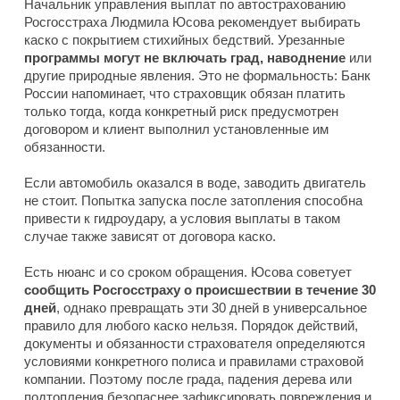
Начальник управления выплат по автострахованию
Росгосстраха Людмила Юсова рекомендует выбирать
каско с покрытием стихийных бедствий. Урезанные
программы могут не включать град, наводнение
или
другие природные явления. Это не формальность: Банк
России напоминает, что страховщик обязан платить
только тогда, когда конкретный риск предусмотрен
договором и клиент выполнил установленные им
обязанности.
Если автомобиль оказался в воде, заводить двигатель
не стоит. Попытка запуска после затопления способна
привести к гидроудару, а условия выплаты в таком
случае также зависят от договора каско.
Есть нюанс и со сроком обращения. Юсова советует
сообщить Росгосстраху о происшествии в течение 30
дней
, однако превращать эти 30 дней в универсальное
правило для любого каско нельзя. Порядок действий,
документы и обязанности страхователя определяются
условиями конкретного полиса и правилами страховой
компании. Поэтому после града, падения дерева или
подтопления безопаснее зафиксировать повреждения и