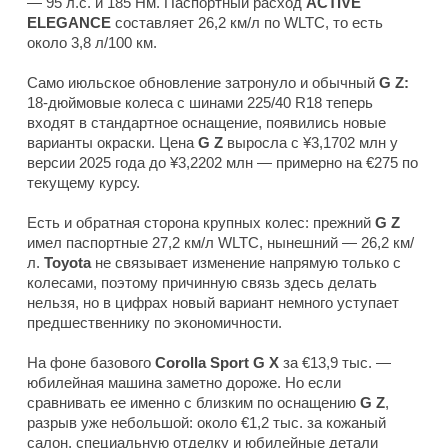
— 95 л.с. и 185 Нм. Паспортный расход
ACTIVE
ELEGANCE
составляет 26,2 км/л по WLTC, то есть
около 3,8 л/100 км.
Само июльское обновление затронуло и обычный
G Z:
18-дюймовые колеса с шинами 225/40 R18 теперь
входят в стандартное оснащение, появились новые
варианты окраски. Цена
G Z
выросла с ¥3,1702 млн у
версии 2025 года до ¥3,2202 млн — примерно на €275 по
текущему курсу.
Есть и обратная сторона крупных колес: прежний
G Z
имел паспортные 27,2 км/л WLTC, нынешний — 26,2 км/
л.
Toyota
не связывает изменение напрямую только с
колесами, поэтому причинную связь здесь делать
нельзя, но в цифрах новый вариант немного уступает
предшественнику по экономичности.
На фоне базового
Corolla Sport G X
за €13,9 тыс. —
юбилейная машина заметно дороже. Но если
сравнивать ее именно с близким по оснащению
G Z
,
разрыв уже небольшой: около €1,2 тыс. за кожаный
салон, специальную отделку и юбилейные детали