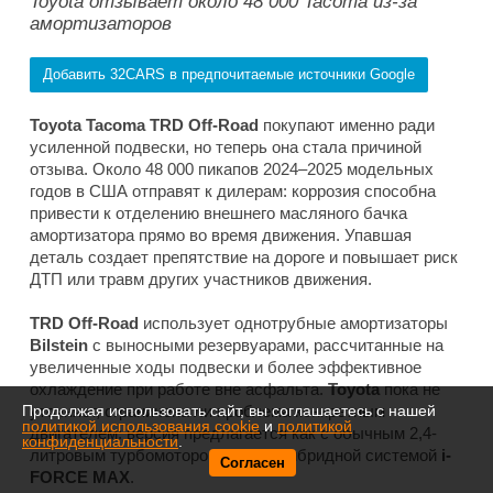
Toyota отзывает около 48 000 Tacoma из-за
амортизаторов
Добавить 32CARS в предпочитаемые источники Google
Toyota Tacoma TRD Off-Road
покупают именно ради
усиленной подвески, но теперь она стала причиной
отзыва. Около 48 000 пикапов 2024–2025 модельных
годов в США отправят к дилерам: коррозия способна
привести к отделению внешнего масляного бачка
амортизатора прямо во время движения. Упавшая
деталь создает препятствие на дороге и повышает риск
ДТП или травм других участников движения.
TRD Off-Road
использует однотрубные амортизаторы
Bilstein
с выносными резервуарами, рассчитанные на
увеличенные ходы подвески и более эффективное
охлаждение при работе вне асфальта.
Toyota
пока не
Продолжая использовать сайт, вы соглашаетесь с нашей
уточняет, ограничена ли проблема конкретным
политикой использования cookie
и
политикой
двигателем: версия предлагается как с обычным 2,4-
конфиденциальности
.
литровым турбомотором, так и с гибридной системой
i-
Согласен
FORCE MAX
.