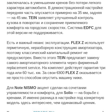
заключалась в уменьшении кренов без потери легкого
характера автомобиля. В демонстрационной настройке
передняя часть опускается примерно на 35 мм, задняя
— на 45 мм.
TEIN
заявляет улучшенный контроль
кузова в поворотах и сохранение приемлемого
комфорта на городских скоростях. Система
EDFC
для
этой версии не поддерживается.
Есть и важный нюанс эксплуатации.
FLEX Z
использует
герметичную, неразборную конструкцию амортизатора,
поэтому классический капитальный ремонт не
предусмотрен. Вместо этого
TEIN
предлагает замену
самого амортизаторного элемента через фирменный
replacement service. На комплект действует гарантия три
года или 60 тыс. км. За свои €800
FLEX Z
оказывается
не просто способом опустить машину ниже.
Для
Note NISMO
акцент сделан на сочетании
управляемости и комфорта, для
Solio
— на борьбе с
кренами. И именно разница в настройке под конкретную
модель здесь интереснее, чем одинаковый ценник.